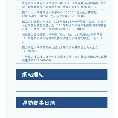
普通型高級中等學校生物學科中心115學年度能力競賽培訓公開授
課「軟體動物解剖觀察與推理」實施計畫1份
2026-08-06
國立中山大學外國語文教學中心「2026年語文能力研習班
(2026/09 ~ 2026/12)」招生資訊
2026-08-06
國立彰化師範大學辦理「115年至116年普通暨技術型高中物理適
性教學教材開發計畫」之「115學年度全國高三暑假學測物理複習
計畫」，請高三學生踴躍報名參與。
2026-08-06
檢送國立臺灣師範大學辦理「Cool English 英語線上學習平臺
115年普技高教案簡報得獎作品實體分享會實施辦法」1份
2026-
08-06
國立高雄大學與泰國朱拉隆功大學合作辦理泰語能力檢定CU-
TFL
2026-08-06
「行政大樓三樓主計室外平台漏水整修一式」擬公開徵求原住民廠
商報價單
2026-08-06
網站連結
運動賽事日曆