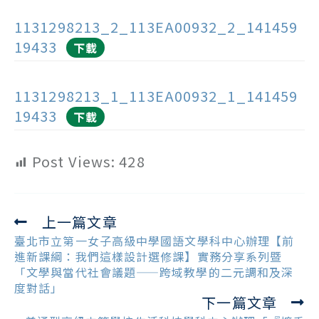
1131298213_2_113EA00932_2_141459
19433
下載
1131298213_1_113EA00932_1_141459
19433
下載
Post Views:
428
上一篇文章
Read
more
臺北市立第一女子高級中學國語文學科中心辦理【前
articles
進新課綱：我們這樣設計選修課】實務分享系列暨
「文學與當代社會議題——跨域教學的二元調和及深
度對話」
下一篇文章