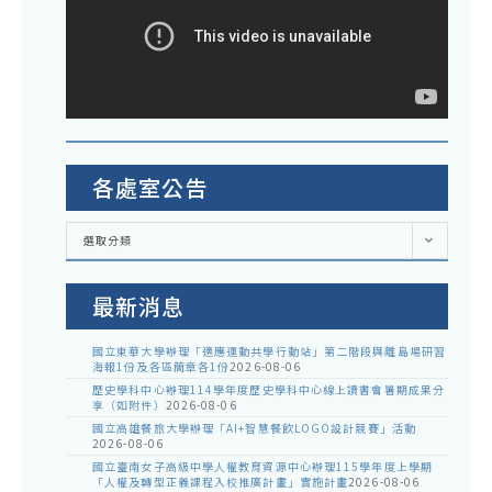
各處室公告
各
選取分類
處
室
公
告
最新消息
國立東華大學辦理「適應運動共學行動站」第二階段與離島場研習
海報1份及各區簡章各1份
2026-08-06
歷史學科中心辦理114學年度歷史學科中心線上讀書會暑期成果分
享（如附件）
2026-08-06
國立高雄餐旅大學辦理「AI+智慧餐飲LOGO設計競賽」活動
2026-08-06
國立臺南女子高級中學人權教育資源中心辦理115學年度上學期
「人權及轉型正義課程入校推廣計畫」實施計畫
2026-08-06