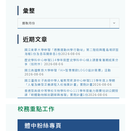
彙整
彙
選取月份
整
近期文章
國立東華大學辦理「適應運動共學行動站」第二階段與離島場研習
海報1份及各區簡章各1份
2026-08-06
歷史學科中心辦理114學年度歷史學科中心線上讀書會暑期成果分
享（如附件）
2026-08-06
國立高雄餐旅大學辦理「AI+智慧餐飲LOGO設計競賽」活動
2026-08-06
國立臺南女子高級中學人權教育資源中心辦理115學年度上學期
「人權及轉型正義課程入校推廣計畫」實施計畫
2026-08-06
普通型高級中等學校生物學科中心115學年度能力競賽培訓公開授
課「軟體動物解剖觀察與推理」實施計畫1份
2026-08-06
校務重點工作
體中粉絲專頁