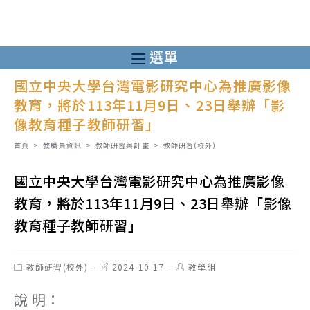
跳
轉
至
選單
主
國立中央大學台灣電影研究中心為推廣影像
要
教育，將於113年11月9日、23日舉辦「影
內
像教育種子教師研習」
容
首頁
>
教職員資訊
>
教師研習與計畫
>
教師研習(校外)
國立中央大學台灣電影研究中心為推廣影像
教育，將於113年11月9日、23日舉辦「影像
教育種子教師研習」
Post
Post
Post
教師研習(校外)
2024-10-17
教學組
category:
last
author:
modified:
說 明：