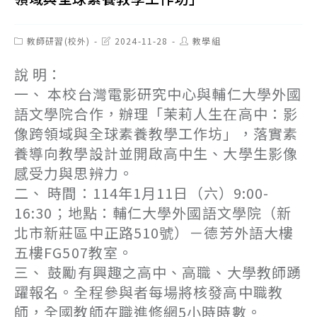
Post
Post
Post
教師研習(校外)
2024-11-28
教學組
category:
last
author:
modified:
說 明：
一、 本校台灣電影研究中心與輔仁大學外國
語文學院合作，辦理「茉莉人生在高中：影
像跨領域與全球素養教學工作坊」，落實素
養導向教學設計並開啟高中生、大學生影像
感受力與思辨力。
二、 時間：114年1月11日（六）9:00-
16:30；地點：輔仁大學外國語文學院（新
北市新莊區中正路510號）－德芳外語大樓
五樓FG507教室。
三、 鼓勵有興趣之高中、高職、大學教師踴
躍報名。全程參與者每場將核發高中職教
師，全國教師在職進修網5小時時數。