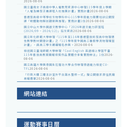
2026-08-06
國立臺南女子高級中學人權教育資源中心辦理115學年度上學期
「人權及轉型正義課程入校推廣計畫」實施計畫
2026-08-06
普通型高級中等學校生物學科中心115學年度能力競賽培訓公開授
課「軟體動物解剖觀察與推理」實施計畫1份
2026-08-06
國立中山大學外國語文教學中心「2026年語文能力研習班
(2026/09 ~ 2026/12)」招生資訊
2026-08-06
國立彰化師範大學辦理「115年至116年普通暨技術型高中物理適
性教學教材開發計畫」之「115學年度全國高三暑假學測物理複習
計畫」，請高三學生踴躍報名參與。
2026-08-06
檢送國立臺灣師範大學辦理「Cool English 英語線上學習平臺
115年普技高教案簡報得獎作品實體分享會實施辦法」1份
2026-
08-06
國立高雄大學與泰國朱拉隆功大學合作辦理泰語能力檢定CU-
TFL
2026-08-06
「行政大樓三樓主計室外平台漏水整修一式」擬公開徵求原住民廠
商報價單
2026-08-06
網站連結
運動賽事日曆