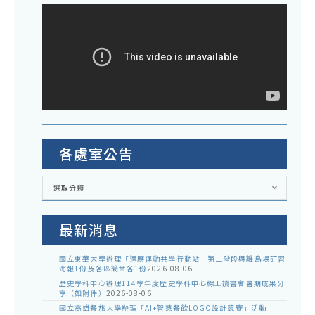
各處室公告
各
選取分類
處
室
公
告
最新消息
國立東華大學辦理「適應運動共學行動站」第二階段與離島場研習
海報1份及各區簡章各1份
2026-08-06
歷史學科中心辦理114學年度歷史學科中心線上讀書會暑期成果分
享（如附件）
2026-08-06
國立高雄餐旅大學辦理「AI+智慧餐飲LOGO設計競賽」活動