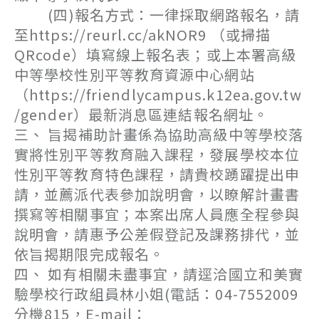
(四)報名方式：一律採取網路報名，請
至https://reurl.cc/akNOR9 （或掃描
QRcode）填寫線上報名表；或上本署高級
中等學校性別平等教育資源中心網站
（https://friendlycampus.k12ea.gov.tw
/gender）最新消息區連結報名網址。
三、 旨揭補助計畫係為協助高級中等學校落
實將性別平等教育融入課程，發展學校本位
性別平等教育特色課程，請貴校踴躍提出申
請，並薦派代表參加說明會，以瞭解計畫書
撰寫等相關事宜；本案出席人員應全程參與
說明會，請惠予公差假登記及課務排代，並
依旨揭期限完成報名。
四、 如有相關未盡事宜，請逕洽國立和美實
驗學校行政組員林小姐(電話：04-7552009
分機815，E-mail：