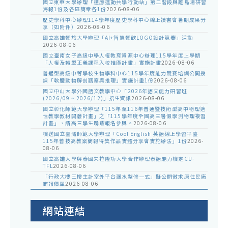
國立東華大學辦理「適應運動共學行動站」第二階段與離島場研習
海報1份及各區簡章各1份
2026-08-06
歷史學科中心辦理114學年度歷史學科中心線上讀書會暑期成果分
享（如附件）
2026-08-06
國立高雄餐旅大學辦理「AI+智慧餐飲LOGO設計競賽」活動
2026-08-06
國立臺南女子高級中學人權教育資源中心辦理115學年度上學期
「人權及轉型正義課程入校推廣計畫」實施計畫
2026-08-06
普通型高級中等學校生物學科中心115學年度能力競賽培訓公開授
課「軟體動物解剖觀察與推理」實施計畫1份
2026-08-06
國立中山大學外國語文教學中心「2026年語文能力研習班
(2026/09 ~ 2026/12)」招生資訊
2026-08-06
國立彰化師範大學辦理「115年至116年普通暨技術型高中物理適
性教學教材開發計畫」之「115學年度全國高三暑假學測物理複習
計畫」，請高三學生踴躍報名參與。
2026-08-06
檢送國立臺灣師範大學辦理「Cool English 英語線上學習平臺
115年普技高教案簡報得獎作品實體分享會實施辦法」1份
2026-
08-06
國立高雄大學與泰國朱拉隆功大學合作辦理泰語能力檢定CU-
TFL
2026-08-06
「行政大樓三樓主計室外平台漏水整修一式」擬公開徵求原住民廠
商報價單
2026-08-06
網站連結