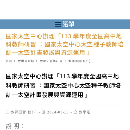
跳
轉
至
選單
主
國家太空中心辦理「113 學年度全國高中地
要
科教師研習 ：國家太空中心太空種子教師培
內
訓─太空計畫發展與資源運用 」
容
首頁
>
教職員資訊
>
教師研習與計畫
>
教師研習(校外)
國家太空中心辦理「113 學年度全國高中地
科教師研習 ：國家太空中心太空種子教師培
訓─太空計畫發展與資源運用 」
Post
Post
Post
教師研習(校外)
2024-09-19
教學組
category:
last
author:
modified:
說 明：