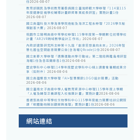
份
2026-08-07
教育部國民及學前教育署委請國立臺灣師範大學辦理「114至115
年度健康促進學校輔導計畫師資專業成長研習」實施計畫1份
2026-08-07
國立高雄科技大學海事學院造船及海洋工程系辦理「2026學生船
模創客大賽」
2026-08-07
桃園市立陽明高級中等學校辦理115學年度第一學期數位前導學校
計畫「AR2VR跨域教學設計工作坊」
2026-08-07
內政部建築研究所主辦第十九屆「創意狂想巢向未來」2026年智
慧化居住空間創意競賽公告(含海報QRcode)1份
2026-08-07
國立東華大學辦理「適應運動共學行動站」第二階段與離島場研習
海報1份及各區簡章各1份
2026-08-06
歷史學科中心辦理114學年度歷史學科中心線上讀書會暑期成果分
享（如附件）
2026-08-06
國立高雄餐旅大學辦理「AI+智慧餐飲LOGO設計競賽」活動
2026-08-06
國立臺南女子高級中學人權教育資源中心辦理115學年度上學期
「人權及轉型正義課程入校推廣計畫」實施計畫
2026-08-06
普通型高級中等學校生物學科中心115學年度能力競賽培訓公開授
課「軟體動物解剖觀察與推理」實施計畫1份
2026-08-06
網站連結