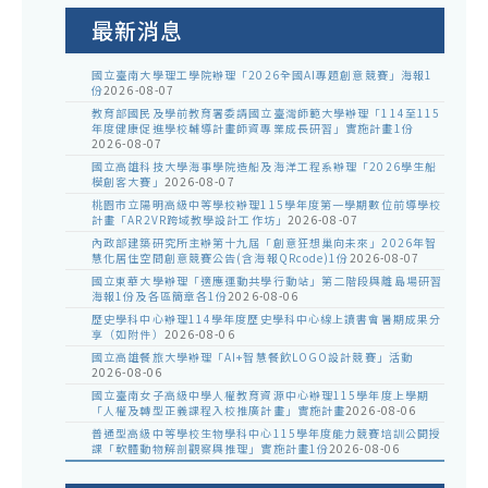
告
最新消息
國立臺南大學理工學院辦理「2026全國AI專題創意競賽」海報1
份
2026-08-07
教育部國民及學前教育署委請國立臺灣師範大學辦理「114至115
年度健康促進學校輔導計畫師資專業成長研習」實施計畫1份
2026-08-07
國立高雄科技大學海事學院造船及海洋工程系辦理「2026學生船
模創客大賽」
2026-08-07
桃園市立陽明高級中等學校辦理115學年度第一學期數位前導學校
計畫「AR2VR跨域教學設計工作坊」
2026-08-07
內政部建築研究所主辦第十九屆「創意狂想巢向未來」2026年智
慧化居住空間創意競賽公告(含海報QRcode)1份
2026-08-07
國立東華大學辦理「適應運動共學行動站」第二階段與離島場研習
海報1份及各區簡章各1份
2026-08-06
歷史學科中心辦理114學年度歷史學科中心線上讀書會暑期成果分
享（如附件）
2026-08-06
國立高雄餐旅大學辦理「AI+智慧餐飲LOGO設計競賽」活動
2026-08-06
國立臺南女子高級中學人權教育資源中心辦理115學年度上學期
「人權及轉型正義課程入校推廣計畫」實施計畫
2026-08-06
普通型高級中等學校生物學科中心115學年度能力競賽培訓公開授
課「軟體動物解剖觀察與推理」實施計畫1份
2026-08-06