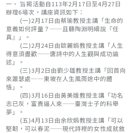
一、 旨揭活動自113年2月17日至4月27日
辦理6場次，講座資訊如下：
(一)2月17日由蔡瑜教授主講「生命的
意義如何評量？──且聽陶淵明細說『任
真』」。
(二)2月24日由歐麗娟教授主講「人生
得意須盡歡──唐詩中的人生觀與成功論
述」。
(三)3月2日由劉少雄教授主講「回首向
來蕭瑟處──東坡在人生風雨途中的體
悟」。
(四)3月16日由黃美娥教授主講「功名
志已灰，富貴逼人來──臺灣士子的科舉
夢」。
(五)4月13日由余欣娟教授主講「可以
堅韌，可以春泥──現代詩裡的女性成就敘