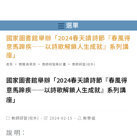
跳
轉
至
選單
主
國家圖書館舉辦「2024春天讀詩節『春風得
要
意馬蹄疾──以詩歌解鎖人生成就』系列講
內
座」
容
首頁
>
教職員資訊
>
教師研習與計畫
>
教師研習(校外)
國家圖書館舉辦「2024春天讀詩節『春風得
意馬蹄疾──以詩歌解鎖人生成就』系列講
座」
Post
Post
Post
教師研習(校外)
2024-02-15
教學組
category:
last
author:
modified:
說 明：