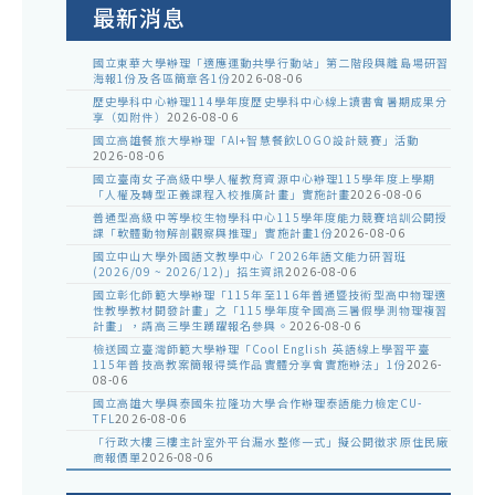
告
最新消息
國立東華大學辦理「適應運動共學行動站」第二階段與離島場研習
海報1份及各區簡章各1份
2026-08-06
歷史學科中心辦理114學年度歷史學科中心線上讀書會暑期成果分
享（如附件）
2026-08-06
國立高雄餐旅大學辦理「AI+智慧餐飲LOGO設計競賽」活動
2026-08-06
國立臺南女子高級中學人權教育資源中心辦理115學年度上學期
「人權及轉型正義課程入校推廣計畫」實施計畫
2026-08-06
普通型高級中等學校生物學科中心115學年度能力競賽培訓公開授
課「軟體動物解剖觀察與推理」實施計畫1份
2026-08-06
國立中山大學外國語文教學中心「2026年語文能力研習班
(2026/09 ~ 2026/12)」招生資訊
2026-08-06
國立彰化師範大學辦理「115年至116年普通暨技術型高中物理適
性教學教材開發計畫」之「115學年度全國高三暑假學測物理複習
計畫」，請高三學生踴躍報名參與。
2026-08-06
檢送國立臺灣師範大學辦理「Cool English 英語線上學習平臺
115年普技高教案簡報得獎作品實體分享會實施辦法」1份
2026-
08-06
國立高雄大學與泰國朱拉隆功大學合作辦理泰語能力檢定CU-
TFL
2026-08-06
「行政大樓三樓主計室外平台漏水整修一式」擬公開徵求原住民廠
商報價單
2026-08-06