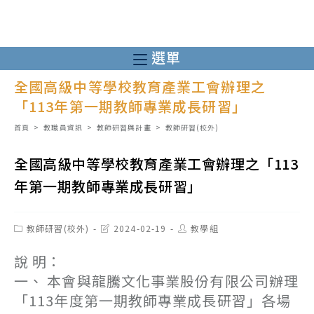
跳
轉
至
選單
主
全國高級中等學校教育產業工會辦理之
要
「113年第一期教師專業成長研習」
內
容
首頁
>
教職員資訊
>
教師研習與計畫
>
教師研習(校外)
全國高級中等學校教育產業工會辦理之「113
年第一期教師專業成長研習」
Post
Post
Post
教師研習(校外)
2024-02-19
教學組
category:
last
author:
modified:
說 明：
一、 本會與龍騰文化事業股份有限公司辦理
「113年度第一期教師專業成長研習」各場