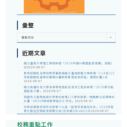
彙整
彙
選取月份
整
近期文章
國立臺南大學理工學院辦理「2026全國AI專題創意競賽」海報1
份
2026-08-07
教育部國民及學前教育署委請國立臺灣師範大學辦理「114至115
年度健康促進學校輔導計畫師資專業成長研習」實施計畫1份
2026-08-07
國立高雄科技大學海事學院造船及海洋工程系辦理「2026學生船
模創客大賽」
2026-08-07
桃園市立陽明高級中等學校辦理115學年度第一學期數位前導學校
計畫「AR2VR跨域教學設計工作坊」
2026-08-07
內政部建築研究所主辦第十九屆「創意狂想巢向未來」2026年智
慧化居住空間創意競賽公告(含海報QRcode)1份
2026-08-07
校務重點工作