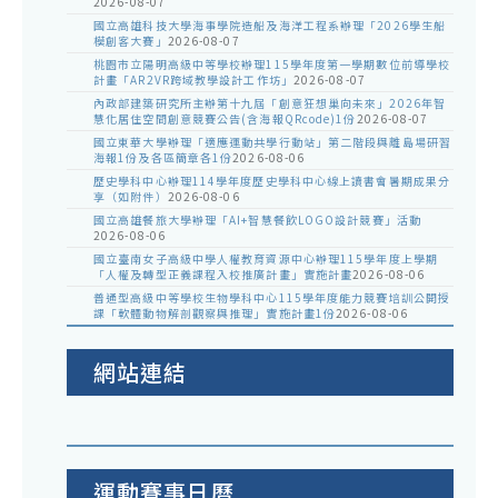
2026-08-07
國立高雄科技大學海事學院造船及海洋工程系辦理「2026學生船
模創客大賽」
2026-08-07
桃園市立陽明高級中等學校辦理115學年度第一學期數位前導學校
計畫「AR2VR跨域教學設計工作坊」
2026-08-07
內政部建築研究所主辦第十九屆「創意狂想巢向未來」2026年智
慧化居住空間創意競賽公告(含海報QRcode)1份
2026-08-07
國立東華大學辦理「適應運動共學行動站」第二階段與離島場研習
海報1份及各區簡章各1份
2026-08-06
歷史學科中心辦理114學年度歷史學科中心線上讀書會暑期成果分
享（如附件）
2026-08-06
國立高雄餐旅大學辦理「AI+智慧餐飲LOGO設計競賽」活動
2026-08-06
國立臺南女子高級中學人權教育資源中心辦理115學年度上學期
「人權及轉型正義課程入校推廣計畫」實施計畫
2026-08-06
普通型高級中等學校生物學科中心115學年度能力競賽培訓公開授
課「軟體動物解剖觀察與推理」實施計畫1份
2026-08-06
網站連結
運動賽事日曆