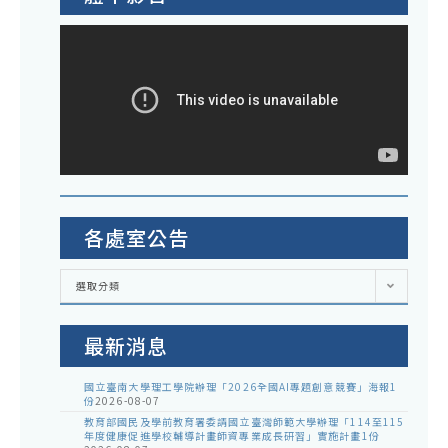
各處室公告
各
選取分類
處
室
公
告
最新消息
國立臺南大學理工學院辦理「2026全國AI專題創意競賽」海報1
份
2026-08-07
教育部國民及學前教育署委請國立臺灣師範大學辦理「114至115
年度健康促進學校輔導計畫師資專業成長研習」實施計畫1份