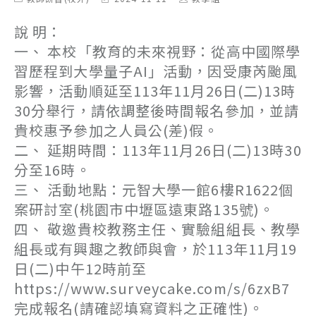
category:
last
author:
modified:
說 明：
一、 本校「教育的未來視野：從高中國際學
習歷程到大學量子AI」活動，因受康芮颱風
影響，活動順延至113年11月26日(二)13時
30分舉行，請依調整後時間報名參加，並請
貴校惠予參加之人員公(差)假。
二、 延期時間：113年11月26日(二)13時30
分至16時。
三、 活動地點：元智大學一館6樓R1622個
案研討室(桃園市中壢區遠東路135號)。
四、 敬邀貴校教務主任、實驗組組長、教學
組長或有興趣之教師與會，於113年11月19
日(二)中午12時前至
https://www.surveycake.com/s/6zxB7
完成報名(請確認填寫資料之正確性)。