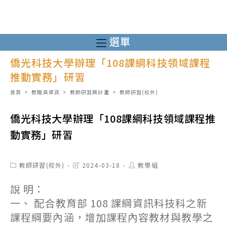
跳
轉
至
選單
主
僑光科技大學辦理「108課綱科技領域課程
要
推動實務」研習
內
容
首頁
>
教職員資訊
>
教師研習與計畫
>
教師研習(校外)
僑光科技大學辦理「108課綱科技領域課程推
動實務」研習
Post
Post
Post
教師研習(校外)
2024-03-18
教學組
category:
last
author:
modified:
說 明：
一、 配合教育部 108 課綱資訊科技科之新
課程綱要內涵，增加課程內容教材與教學之