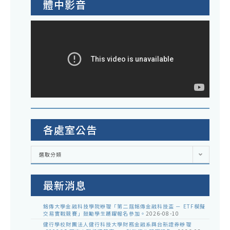
體中影音
各處室公告
各
選取分類
處
室
公
告
最新消息
銘傳大學金融科技學院辦理「第二屆銘傳金融科技盃 － ETF模擬
交易實戰競賽」鼓勵學生踴躍報名參加。
2026-08-10
健行學校財團法人健行科技大學財務金融系與台新證券辦理