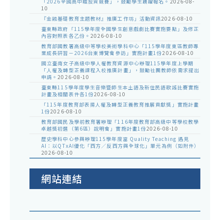
「2026全國高中職投資競賽」，鼓勵學生踴躍報名。
2026-08-
10
『金融基礎教育主題教材』推廣工作坊」活動資訊
2026-08-10
臺東縣政府「115學年度全國學生創意戲劇比賽實施要點」及修正
內容對照表各乙份。
2026-08-10
教育部國教署高級中等學校美術學科中心「115學年度東區教師專
業成長研習－2026台東博覽會參訪」實施計畫1份
2026-08-10
國立臺南女子高級中學人權教育資源中心辦理115學年度上學期
「人權及轉型正義課程入校推廣計畫」，鼓勵社團教師依需求提出
申請。
2026-08-10
臺東縣115學年度學生音樂暨師生本土語及新住民語歌謠比賽實施
計畫及相關表件各1份
2026-08-10
「115年度教育部表揚人權及轉型正義教育推展貢獻獎」實施計畫
1份
2026-08-10
教育部國民及學前教育署辦理「116年度教育部高級中等學校教學
卓越獎初選（第6區）說明會」實施計畫1份
2026-08-10
歷史學科中心參與辦理115學年度當 Quality Teaching 遇見
AI：以QTxAI優化「西方／反西方與全球化」單元為例（如附件）
2026-08-10
網站連結