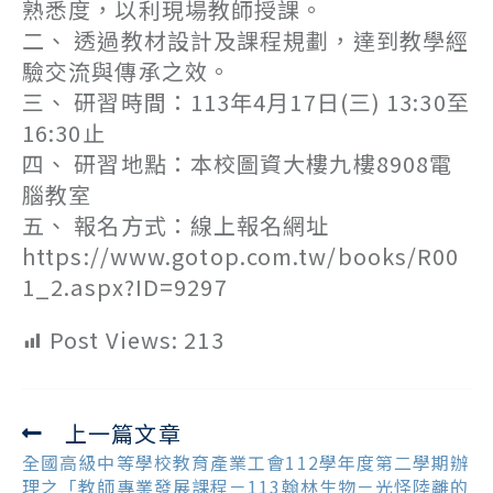
熟悉度，以利現場教師授課。
二、 透過教材設計及課程規劃，達到教學經
驗交流與傳承之效。
三、 研習時間：113年4月17日(三) 13:30至
16:30止
四、 研習地點：本校圖資大樓九樓8908電
腦教室
五、 報名方式：線上報名網址
https://www.gotop.com.tw/books/R00
1_2.aspx?ID=9297
Post Views:
213
上一篇文章
Read
more
全國高級中等學校教育產業工會112學年度第二學期辦
articles
理之「教師專業發展課程－113翰林生物－光怪陸離的