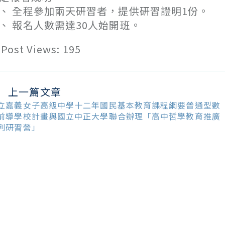
、 全程參加兩天研習者，提供研習證明1份。
、 報名人數需達30人始開班。
Post Views:
195
上一篇文章
ead
ore
立嘉義女子高級中學十二年國民基本教育課程綱要普通型數
ticles
前導學校計畫與國立中正大學聯合辦理「高中哲學教育推廣
列研習營」