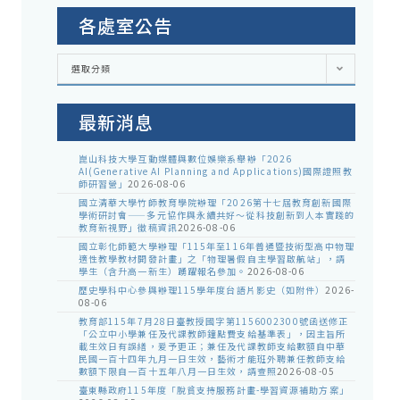
各處室公告
各
選取分類
處
室
公
告
最新消息
崑山科技大學互動媒體與數位娛樂系舉辦「2026
AI(Generative AI Planning and Applications)國際證照教
師研習營」
2026-08-06
國立清華大學竹師教育學院辦理「2026第十七屆教育創新國際
學術研討會——多元協作與永續共好～從科技創新到人本實踐的
教育新視野」徵稿資訊
2026-08-06
國立彰化師範大學辦理「115年至116年普通暨技術型高中物理
適性教學教材開發計畫」之「物理暑假自主學習啟航站」，請
學生（含升高一新生）踴躍報名參加。
2026-08-06
歷史學科中心參與辦理115學年度台語片影史（如附件）
2026-
08-06
教育部115年7月28日臺教授國字第1156002300號函送修正
「公立中小學兼任及代課教師鐘點費支給基準表」，因主旨所
載生效日有誤繕，爰予更正；兼任及代課教師支給數額自中華
民國一百十四年九月一日生效，藝術才能班外聘兼任教師支給
數額下限自一百十五年八月一日生效，請查照
2026-08-05
臺東縣政府115年度「脫貧支持服務計畫-學習資源補助方案」