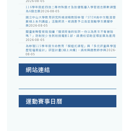
2026-08-05
116學年度起四技二專特殊選才及技優甄審入學管道志願數調整
為6個志願
2026-08-05
國立中山大學教育研究所楊淑晴教授辦理「STEM高中生職涯發
展線上系列講座」活動資訊，敬請惠予公告並鼓勵學生踴躍參
與
2026-08-05
關臺東縣警察局拍攝「鏡頭背後的陷阱－你以為男生不會被拍
嗎？」防制兒少性剝削微電影1部，請貴校協助宣導並廣為運用
2026-08-05
為辦理115學年度生命教育「模組式課程」與「多元評量與學習
歷程檔案設計」研習計畫(線上共備)，請有興趣教師參與
2026-
08-05
網站連結
運動賽事日曆