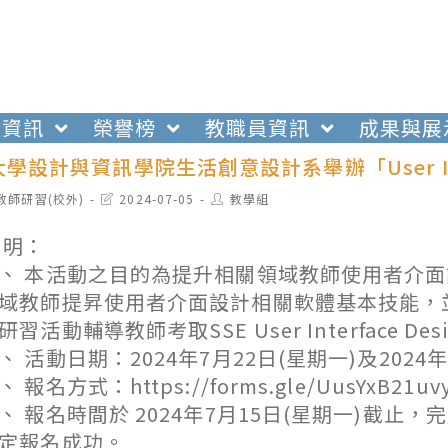
生資訊
榮譽榜
教職員資訊
成果與展
學設計與資訊學院生活創意設計系舉辦「User Int
t
Post
Post
教師研習(校外)
2024-07-05
教學組
egory:
last
author:
modified:
 明：
、 本活動之目的為提升相關領域教師使用者介
域教師提昇使用者介面設計相關軟體基本技能，
研習活動輔導教師考取SSE User Interface
、 活動日期：2024年7月22日(星期一)及2024年
、 報名方式：https://forms.gle/UusYxB21uvy
、 報名時間於 2024年7月15日(星期一)截止
定報名成功。