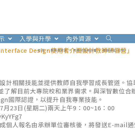
示
入學與升學
內外資源
erface Design使用者介面設計教師研習營」
首頁
>
教職員資訊
>
教師研習與計畫
>
教師研習(校外)
面設計相關技能並提供教師自我學習成長管道。協
並了解目前大專院校和業界需求。與深智數位合
 Design國際認證，以提升自我專業技能。
7月23日(星期二)兩天上午9：00~16：00
KyYFg7
，完成個人報名由承辦單位審核後，將發送E-mail