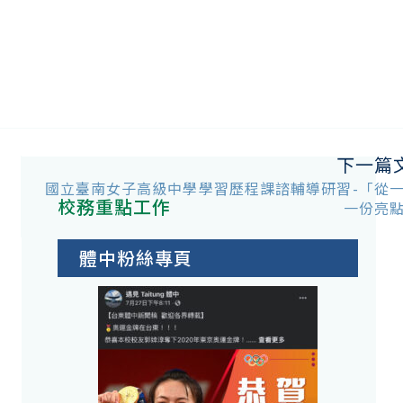
下一篇
國立臺南女子高級中學學習歷程課諮輔導研習-「從
校務重點工作
一份亮
體中粉絲專頁