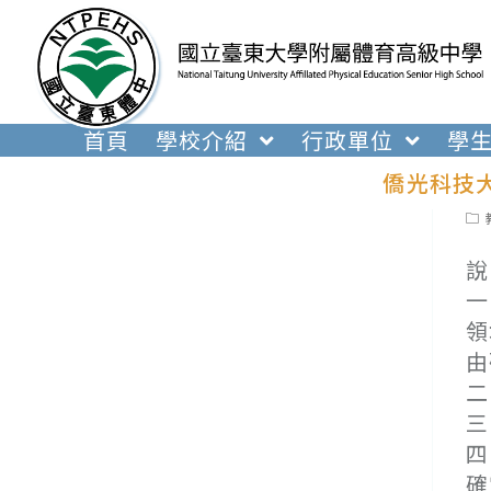
跳
轉
至
主
要
首頁
學校介紹
行政單位
學
內
僑光科技大
容
Pos
cat
說
一
領
由
二
三
四
確