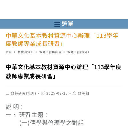
跳
轉
至
選單
主
中華文化基本教材資源中心辦理「113學年
要
度教師專業成長研習」
內
容
首頁
>
教職員資訊
>
教師研習與計畫
>
教師研習(校外)
中華文化基本教材資源中心辦理「113學年度
教師專業成長研習」
Post
Post
Post
教師研習(校外)
2025-03-26
教學組
category:
last
author:
modified:
說 明：
一、 研習主題：
(一)儒學與倫理學之對話