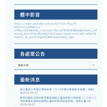
體中影音
https://www.youtube.com/watch?list=PLyj7F-
blDmYxiryAPAqLJLj-
hPMqaUKDK&time_continue=1&v=QFWTd08M8do&embeds_ref
erring_euri=https%3A%2F%2Fwww.ntpehs.ttct.edu.tw%2F&
source_ve_path=Mjg2NjY&feature=emb_logo
各處室公告
各
選取分類
處
室
公
告
最新消息
國立臺南大學理工學院辦理「2026全國AI專題創意競賽」海報1
份
2026-08-07
教育部國民及學前教育署委請國立臺灣師範大學辦理「114至115
年度健康促進學校輔導計畫師資專業成長研習」實施計畫1份
2026-08-07