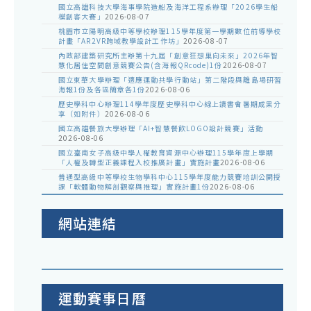
國立高雄科技大學海事學院造船及海洋工程系辦理「2026學生船
模創客大賽」
2026-08-07
桃園市立陽明高級中等學校辦理115學年度第一學期數位前導學校
計畫「AR2VR跨域教學設計工作坊」
2026-08-07
內政部建築研究所主辦第十九屆「創意狂想巢向未來」2026年智
慧化居住空間創意競賽公告(含海報QRcode)1份
2026-08-07
國立東華大學辦理「適應運動共學行動站」第二階段與離島場研習
海報1份及各區簡章各1份
2026-08-06
歷史學科中心辦理114學年度歷史學科中心線上讀書會暑期成果分
享（如附件）
2026-08-06
國立高雄餐旅大學辦理「AI+智慧餐飲LOGO設計競賽」活動
2026-08-06
國立臺南女子高級中學人權教育資源中心辦理115學年度上學期
「人權及轉型正義課程入校推廣計畫」實施計畫
2026-08-06
普通型高級中等學校生物學科中心115學年度能力競賽培訓公開授
課「軟體動物解剖觀察與推理」實施計畫1份
2026-08-06
網站連結
運動賽事日曆