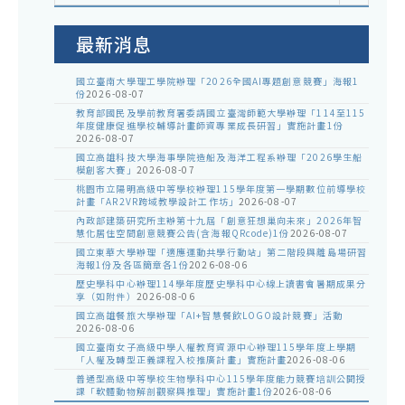
室
公
告
最新消息
國立臺南大學理工學院辦理「2026全國AI專題創意競賽」海報1
份
2026-08-07
教育部國民及學前教育署委請國立臺灣師範大學辦理「114至115
年度健康促進學校輔導計畫師資專業成長研習」實施計畫1份
2026-08-07
國立高雄科技大學海事學院造船及海洋工程系辦理「2026學生船
模創客大賽」
2026-08-07
桃園市立陽明高級中等學校辦理115學年度第一學期數位前導學校
計畫「AR2VR跨域教學設計工作坊」
2026-08-07
內政部建築研究所主辦第十九屆「創意狂想巢向未來」2026年智
慧化居住空間創意競賽公告(含海報QRcode)1份
2026-08-07
國立東華大學辦理「適應運動共學行動站」第二階段與離島場研習
海報1份及各區簡章各1份
2026-08-06
歷史學科中心辦理114學年度歷史學科中心線上讀書會暑期成果分
享（如附件）
2026-08-06
國立高雄餐旅大學辦理「AI+智慧餐飲LOGO設計競賽」活動
2026-08-06
國立臺南女子高級中學人權教育資源中心辦理115學年度上學期
「人權及轉型正義課程入校推廣計畫」實施計畫
2026-08-06
普通型高級中等學校生物學科中心115學年度能力競賽培訓公開授
課「軟體動物解剖觀察與推理」實施計畫1份
2026-08-06