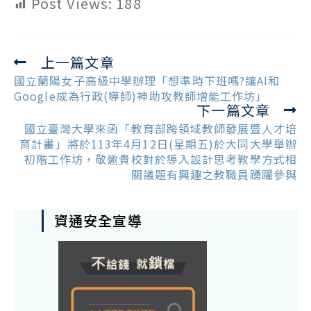
Post Views:
188
上一篇文章
Read
more
國立蘭陽女子高級中學辦理「想準時下班嗎?讓AI和
articles
Google成為行政(導師)神助攻教師增能工作坊」
下一篇文章
國立臺灣大學來函「教育部跨領域教師發展暨人才培
育計畫」將於113年4月12日(星期五)於大同大學舉辦
初階工作坊，敬邀貴校對於導入設計思考教學方式相
關議題有興趣之教職員踴躍參與
資通安全宣導