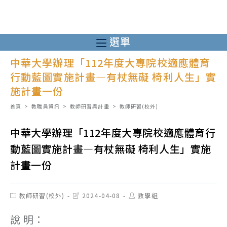
跳
轉
至
選單
主
中華大學辦理「112年度大專院校適應體育
要
行動藍圖實施計畫—有杖無礙 椅利人生」實
內
施計畫一份
容
首頁
>
教職員資訊
>
教師研習與計畫
>
教師研習(校外)
中華大學辦理「112年度大專院校適應體育行
動藍圖實施計畫—有杖無礙 椅利人生」實施
計畫一份
Post
Post
Post
教師研習(校外)
2024-04-08
教學組
category:
last
author:
modified:
說 明：