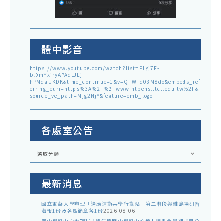
體中影音
https://www.youtube.com/watch?list=PLyj7F-
blDmYxiryAPAqLJLj-
hPMqaUKDK&time_continue=1&v=QFWTd08M8do&embeds_ref
erring_euri=https%3A%2F%2Fwww.ntpehs.ttct.edu.tw%2F&
source_ve_path=Mjg2NjY&feature=emb_logo
各處室公告
各
選取分類
處
室
公
告
最新消息
國立東華大學辦理「適應運動共學行動站」第二階段與離島場研習
海報1份及各區簡章各1份
2026-08-06
歷史學科中心辦理114學年度歷史學科中心線上讀書會暑期成果分