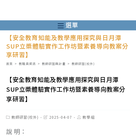
跳
轉
至
選單
主
【安全教育知能及教學應用探究與日月潭
要
SUP立槳體驗實作工作坊暨素養導向教案分
內
享研習】
容
首頁
>
教職員資訊
>
教師研習與計畫
>
教師研習(校外)
【安全教育知能及教學應用探究與日月潭
SUP立槳體驗實作工作坊暨素養導向教案分
享研習】
Post
Post
Post
教師研習(校外)
2025-04-07
教學組
category:
last
author:
modified:
說 明：