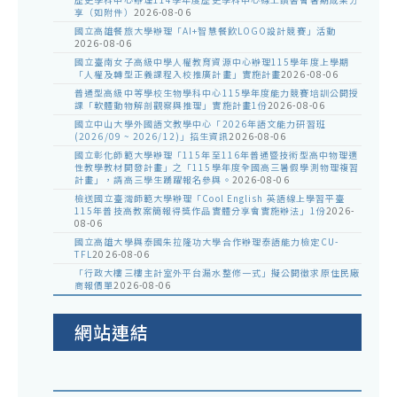
享（如附件）
2026-08-06
國立高雄餐旅大學辦理「AI+智慧餐飲LOGO設計競賽」活動
2026-08-06
國立臺南女子高級中學人權教育資源中心辦理115學年度上學期
「人權及轉型正義課程入校推廣計畫」實施計畫
2026-08-06
普通型高級中等學校生物學科中心115學年度能力競賽培訓公開授
課「軟體動物解剖觀察與推理」實施計畫1份
2026-08-06
國立中山大學外國語文教學中心「2026年語文能力研習班
(2026/09 ~ 2026/12)」招生資訊
2026-08-06
國立彰化師範大學辦理「115年至116年普通暨技術型高中物理適
性教學教材開發計畫」之「115學年度全國高三暑假學測物理複習
計畫」，請高三學生踴躍報名參與。
2026-08-06
檢送國立臺灣師範大學辦理「Cool English 英語線上學習平臺
115年普技高教案簡報得獎作品實體分享會實施辦法」1份
2026-
08-06
國立高雄大學與泰國朱拉隆功大學合作辦理泰語能力檢定CU-
TFL
2026-08-06
「行政大樓三樓主計室外平台漏水整修一式」擬公開徵求原住民廠
商報價單
2026-08-06
網站連結