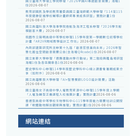
國立臺南大學理工學院辦理「2026全國AI專題創意競賽」海報1
份
2026-08-07
教育部國民及學前教育署委請國立臺灣師範大學辦理「114至115
年度健康促進學校輔導計畫師資專業成長研習」實施計畫1份
2026-08-07
國立高雄科技大學海事學院造船及海洋工程系辦理「2026學生船
模創客大賽」
2026-08-07
桃園市立陽明高級中等學校辦理115學年度第一學期數位前導學校
計畫「AR2VR跨域教學設計工作坊」
2026-08-07
內政部建築研究所主辦第十九屆「創意狂想巢向未來」2026年智
慧化居住空間創意競賽公告(含海報QRcode)1份
2026-08-07
國立東華大學辦理「適應運動共學行動站」第二階段與離島場研習
海報1份及各區簡章各1份
2026-08-06
歷史學科中心辦理114學年度歷史學科中心線上讀書會暑期成果分
享（如附件）
2026-08-06
國立高雄餐旅大學辦理「AI+智慧餐飲LOGO設計競賽」活動
2026-08-06
國立臺南女子高級中學人權教育資源中心辦理115學年度上學期
「人權及轉型正義課程入校推廣計畫」實施計畫
2026-08-06
普通型高級中等學校生物學科中心115學年度能力競賽培訓公開授
課「軟體動物解剖觀察與推理」實施計畫1份
2026-08-06
網站連結