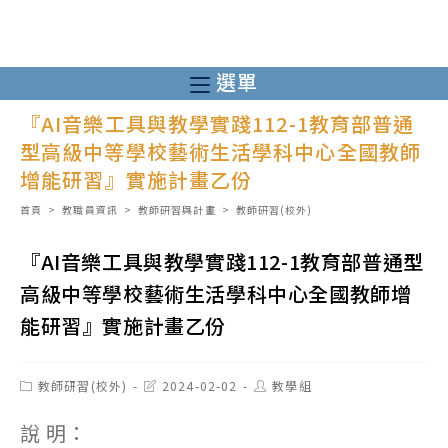
跳
轉
至
選單
主
『AI音樂工具與教學實踐112-1教育部普通
要
型高級中等學校藝術生活學科中心全國教師
內
增能研習』實施計畫乙份
容
首頁
>
教職員資訊
>
教師研習與計畫
>
教師研習(校外)
『AI音樂工具與教學實踐112-1教育部普通型
高級中等學校藝術生活學科中心全國教師增
能研習』實施計畫乙份
Post
Post
Post
教師研習(校外)
2024-02-02
教學組
category:
last
author:
modified:
說 明：