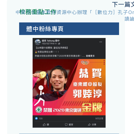
下一篇
校務重點工作
中華文化基本教材資源中心辦理「［數位力］孔子Onl
讀
體中粉絲專頁