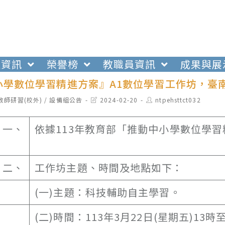
生資訊
榮譽榜
教職員資訊
成果與展
小學數位學習精進方案』A1數位學習工作坊，臺
t
Post
Post
教師研習(校外)
/
設備組公告
2024-02-20
ntpehsttct032
egory:
last
author:
modified:
一、
依據113年教育部「推動中小學數位學
二、
工作坊主題、時間及地點如下：
(一)主題：科技輔助自主學習。
(二)時間：113年3月22日(星期五)13時