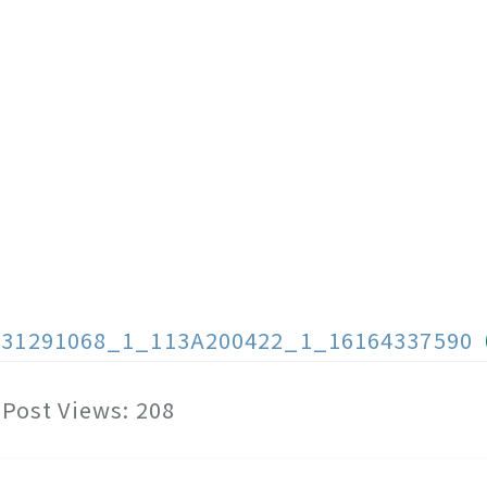
131291068_1_113A200422_1_16164337590
Post Views:
208