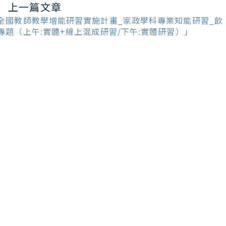
上一篇文章
ead
ore
全國教師教學增能研習實施計畫_家政學科專業知能研習_飲
ticles
專題（上午:實體+線上混成研習/下午:實體研習）」