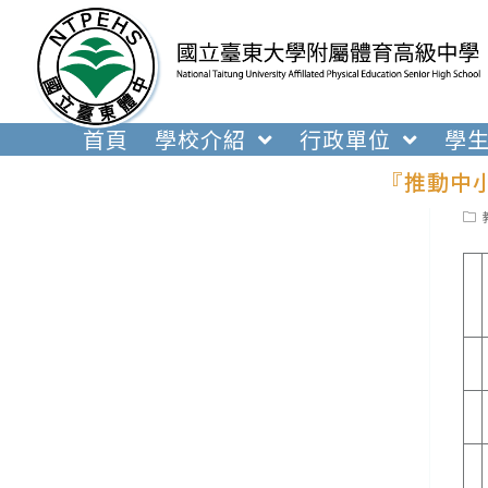
跳
轉
至
主
要
首頁
學校介紹
行政單位
學
內
『推動中
容
Pos
cat