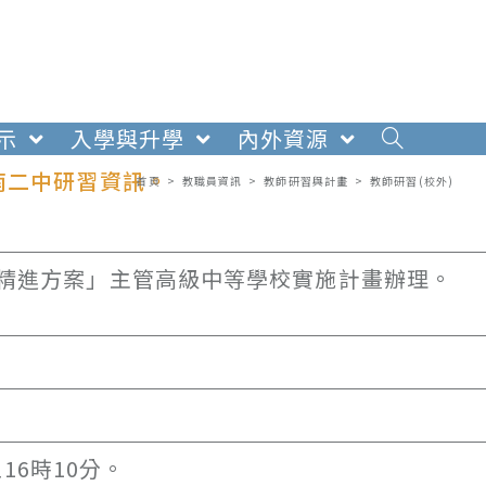
示
入學與升學
內外資源
南二中研習資訊。
首頁
>
教職員資訊
>
教師研習與計畫
>
教師研習(校外)
習精進方案」主管高級中等學校實施計畫辦理。
至16時10分。