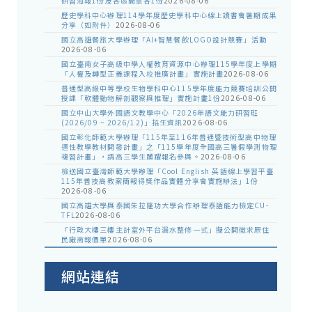
研習海報1份及各區簡章各1份
2026-08-06
歷史學科中心辦理114學年度歷史學科中心線上讀書會暑期成果
分享（如附件）
2026-08-06
國立高雄餐旅大學辦理「AI+智慧餐飲LOGO設計競賽」活動
2026-08-06
國立臺南女子高級中學人權教育資源中心辦理115學年度上學期
「人權及轉型正義課程入校推廣計畫」實施計畫
2026-08-06
普通型高級中等學校生物學科中心115學年度能力競賽培訓公開
授課「軟體動物解剖觀察與推理」實施計畫1份
2026-08-06
國立中山大學外國語文教學中心「2026年語文能力研習班
(2026/09 ~ 2026/12)」招生資訊
2026-08-06
國立彰化師範大學辦理「115年至116年普通暨技術型高中物理
適性教學教材開發計畫」之「115學年度全國高三暑假學測物理
複習計畫」，請高三學生踴躍報名參與。
2026-08-06
檢送國立臺灣師範大學辦理「Cool English 英語線上學習平臺
115年普技高教案簡報得獎作品實體分享會實施辦法」1份
2026-08-06
國立高雄大學與泰國朱拉隆功大學合作辦理泰語能力檢定CU-
TFL
2026-08-06
「行政大樓三樓主計室外平台漏水整修一式」擬公開徵求原住
民廠商報價單
2026-08-06
網站連結