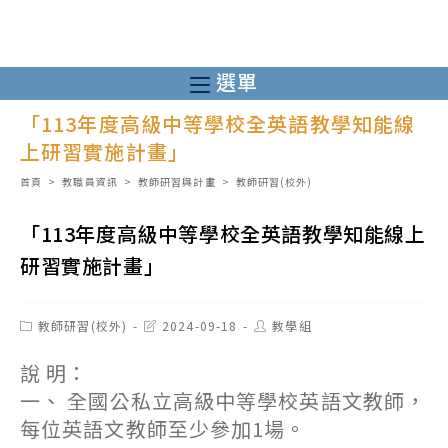
跳
轉
至
選單
主
「113年度高級中等學校全英語教學知能線
要
上研習實施計畫」
內
容
首頁
>
教職員資訊
>
教師研習與計畫
>
教師研習(校外)
「113年度高級中等學校全英語教學知能線上
研習實施計畫」
Post
Post
Post
教師研習(校外)
2024-09-18
教學組
category:
last
author:
modified:
說 明：
一、 全國公私立高級中等學校英語文教師，
每位英語文教師至少參加1場。