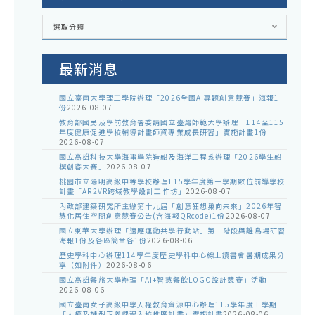
各
選取分類
處
室
公
告
最新消息
國立臺南大學理工學院辦理「2026全國AI專題創意競賽」海報1
份
2026-08-07
教育部國民及學前教育署委請國立臺灣師範大學辦理「114至115
年度健康促進學校輔導計畫師資專業成長研習」實施計畫1份
2026-08-07
國立高雄科技大學海事學院造船及海洋工程系辦理「2026學生船
模創客大賽」
2026-08-07
桃園市立陽明高級中等學校辦理115學年度第一學期數位前導學校
計畫「AR2VR跨域教學設計工作坊」
2026-08-07
內政部建築研究所主辦第十九屆「創意狂想巢向未來」2026年智
慧化居住空間創意競賽公告(含海報QRcode)1份
2026-08-07
國立東華大學辦理「適應運動共學行動站」第二階段與離島場研習
海報1份及各區簡章各1份
2026-08-06
歷史學科中心辦理114學年度歷史學科中心線上讀書會暑期成果分
享（如附件）
2026-08-06
國立高雄餐旅大學辦理「AI+智慧餐飲LOGO設計競賽」活動
2026-08-06
國立臺南女子高級中學人權教育資源中心辦理115學年度上學期
「人權及轉型正義課程入校推廣計畫」實施計畫
2026-08-06