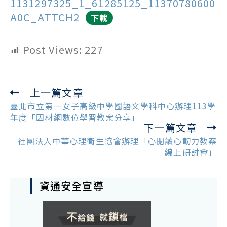
1131297325_1_61285125_11370780600
A0C_ATTCH2
下載
Post Views:
227
上一篇文章
Read
more
臺北市立第一女子高級中學國語文學科中心辦理113學
articles
年度「因材網數位學習教案分享」
下一篇文章
社團法人中華心理衛生協會辦理「心閱讀心韌力教案
線上研討會」
資通安全宣導