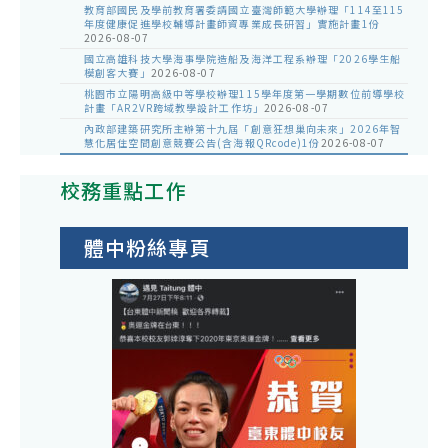
教育部國民及學前教育署委請國立臺灣師範大學辦理「114至115
年度健康促進學校輔導計畫師資專業成長研習」實施計畫1份
2026-08-07
國立高雄科技大學海事學院造船及海洋工程系辦理「2026學生船
模創客大賽」
2026-08-07
桃園市立陽明高級中等學校辦理115學年度第一學期數位前導學校
計畫「AR2VR跨域教學設計工作坊」
2026-08-07
內政部建築研究所主辦第十九屆「創意狂想巢向未來」2026年智
慧化居住空間創意競賽公告(含海報QRcode)1份
2026-08-07
校務重點工作
體中粉絲專頁