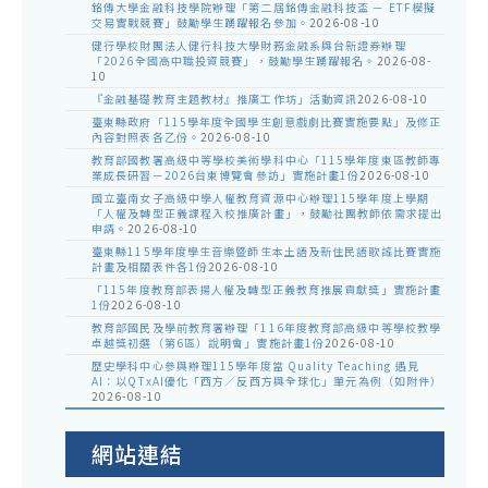
銘傳大學金融科技學院辦理「第二屆銘傳金融科技盃 － ETF模擬
交易實戰競賽」鼓勵學生踴躍報名參加。
2026-08-10
健行學校財團法人健行科技大學財務金融系與台新證券辦理
「2026全國高中職投資競賽」，鼓勵學生踴躍報名。
2026-08-
10
『金融基礎教育主題教材』推廣工作坊」活動資訊
2026-08-10
臺東縣政府「115學年度全國學生創意戲劇比賽實施要點」及修正
內容對照表各乙份。
2026-08-10
教育部國教署高級中等學校美術學科中心「115學年度東區教師專
業成長研習－2026台東博覽會參訪」實施計畫1份
2026-08-10
國立臺南女子高級中學人權教育資源中心辦理115學年度上學期
「人權及轉型正義課程入校推廣計畫」，鼓勵社團教師依需求提出
申請。
2026-08-10
臺東縣115學年度學生音樂暨師生本土語及新住民語歌謠比賽實施
計畫及相關表件各1份
2026-08-10
「115年度教育部表揚人權及轉型正義教育推展貢獻獎」實施計畫
1份
2026-08-10
教育部國民及學前教育署辦理「116年度教育部高級中等學校教學
卓越獎初選（第6區）說明會」實施計畫1份
2026-08-10
歷史學科中心參與辦理115學年度當 Quality Teaching 遇見
AI：以QTxAI優化「西方／反西方與全球化」單元為例（如附件）
2026-08-10
網站連結