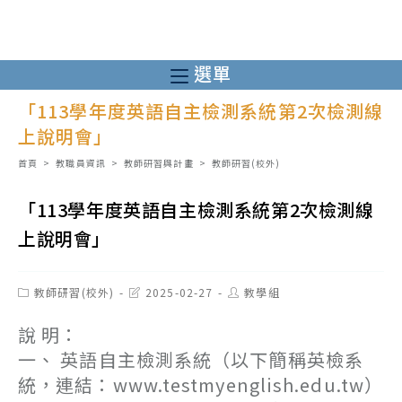
跳
轉
至
選單
主
「113學年度英語自主檢測系統第2次檢測線
要
上說明會」
內
容
首頁
>
教職員資訊
>
教師研習與計畫
>
教師研習(校外)
「113學年度英語自主檢測系統第2次檢測線
上說明會」
Post
Post
Post
教師研習(校外)
2025-02-27
教學組
category:
last
author:
modified:
說 明：
一、 英語自主檢測系統（以下簡稱英檢系
統，連結：www.testmyenglish.edu.tw）