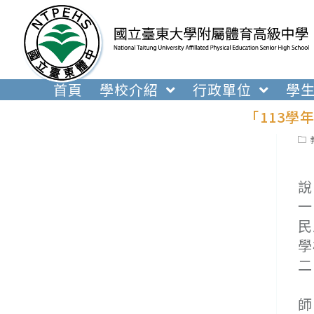
跳
轉
至
主
要
首頁
學校介紹
行政單位
學
內
「113
容
Pos
cat
說
一
民
學
二
(
師