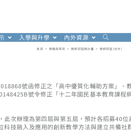
示
入學與升學
內外資源
首頁
>
教職員資訊
>
教師研習與計畫
>
教師研習(校外)
10018868號函修正之「高中優質化輔助方案」、
90148425B號令修正「十二年國民基本教育課程
此次辦理為第四屆與第五屆，預計各招募40位
位科技融入及應用的創新教學方法與建立共備社