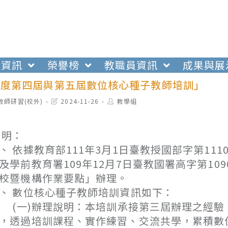
生資訊
榮譽榜
教職員資訊
成果與展
學年度第四屆與第五屆數位核心種子教師培訓」
t
Post
Post
教師研習(校外)
2024-11-26
教學組
egory:
last
author:
modified:
 明：
、 依據教育部111年3月1日臺教授國部字第11
及學前教育署109年12月7日臺教國署高字第10
校暨機構作業要點」辦理。
、 數位核心種子教師培訓資訊如下：
一)辦理說明：本培訓承接第三屆辦理之經驗，
，透過培訓課程、實作練習、交流共學，累積數