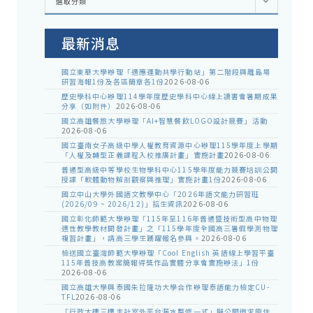
選取分類
處
室
公
告
最新消息
國立東華大學辦理「適應運動共學行動站」第二階段與離島場
研習海報1份及各區簡章各1份
2026-08-06
歷史學科中心辦理114學年度歷史學科中心線上讀書會暑期成果
分享（如附件）
2026-08-06
國立高雄餐旅大學辦理「AI+智慧餐飲LOGO設計競賽」活動
2026-08-06
國立臺南女子高級中學人權教育資源中心辦理115學年度上學期
「人權及轉型正義課程入校推廣計畫」實施計畫
2026-08-06
普通型高級中等學校生物學科中心115學年度能力競賽培訓公開
授課「軟體動物解剖觀察與推理」實施計畫1份
2026-08-06
國立中山大學外國語文教學中心「2026年語文能力研習班
(2026/09 ~ 2026/12)」招生資訊
2026-08-06
國立彰化師範大學辦理「115年至116年普通暨技術型高中物理
適性教學教材開發計畫」之「115學年度全國高三暑假學測物理
複習計畫」，請高三學生踴躍報名參與。
2026-08-06
檢送國立臺灣師範大學辦理「Cool English 英語線上學習平臺
115年普技高教案簡報得獎作品實體分享會實施辦法」1份
2026-08-06
國立高雄大學與泰國朱拉隆功大學合作辦理泰語能力檢定CU-
TFL
2026-08-06
「行政大樓三樓主計室外平台漏水整修一式」擬公開徵求原住