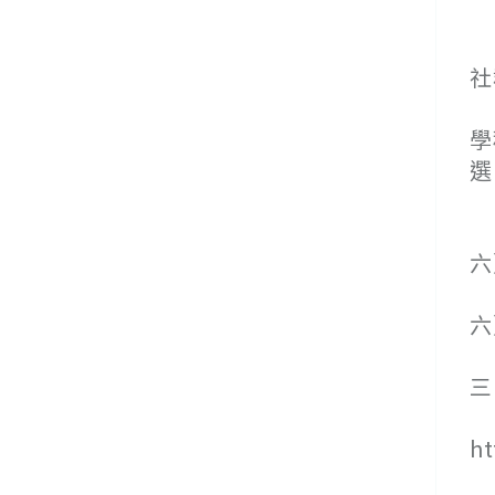
１
社
２
學
選
１
六
２
六
３
三
(
h
(