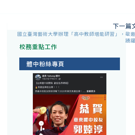
下一篇
國立臺灣藝術大學辦理「高中教師增能研習」，敬
與
踴
校務重點工作
教
體中粉絲專頁