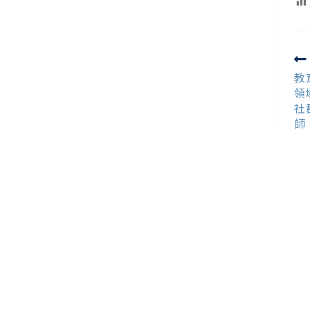
R
m
教
ar
領
社
師