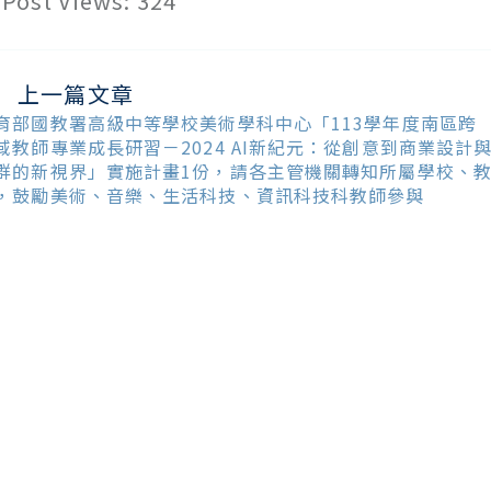
Post Views:
324
上一篇文章
ead
ore
育部國教署高級中等學校美術學科中心「113學年度南區跨
ticles
域教師專業成長研習－2024 AI新紀元：從創意到商業設計
群的新視界」實施計畫1份，請各主管機關轉知所屬學校、
，鼓勵美術、音樂、生活科技、資訊科技科教師參與