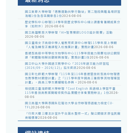
國立東華大學辦理「適應運動共學行動站」第二階段與離島場研習
海報1份及各區簡章各1份
2026-08-06
歷史學科中心辦理114學年度歷史學科中心線上讀書會暑期成果分
享（如附件）
2026-08-06
國立高雄餐旅大學辦理「AI+智慧餐飲LOGO設計競賽」活動
2026-08-06
國立臺南女子高級中學人權教育資源中心辦理115學年度上學期
「人權及轉型正義課程入校推廣計畫」實施計畫
2026-08-06
普通型高級中等學校生物學科中心115學年度能力競賽培訓公開授
課「軟體動物解剖觀察與推理」實施計畫1份
2026-08-06
國立中山大學外國語文教學中心「2026年語文能力研習班
(2026/09 ~ 2026/12)」招生資訊
2026-08-06
國立彰化師範大學辦理「115年至116年普通暨技術型高中物理適
性教學教材開發計畫」之「115學年度全國高三暑假學測物理複習
計畫」，請高三學生踴躍報名參與。
2026-08-06
檢送國立臺灣師範大學辦理「Cool English 英語線上學習平臺
115年普技高教案簡報得獎作品實體分享會實施辦法」1份
2026-
08-06
國立高雄大學與泰國朱拉隆功大學合作辦理泰語能力檢定CU-
TFL
2026-08-06
「行政大樓三樓主計室外平台漏水整修一式」擬公開徵求原住民廠
商報價單
2026-08-06