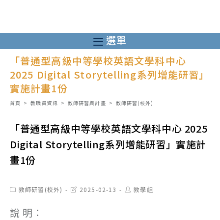
跳
轉
至
選單
主
「普通型高級中等學校英語文學科中心
要
2025 Digital Storytelling系列增能研習」
內
實施計畫1份
容
首頁
>
教職員資訊
>
教師研習與計畫
>
教師研習(校外)
「普通型高級中等學校英語文學科中心 2025
Digital Storytelling系列增能研習」實施計
畫1份
Post
Post
Post
教師研習(校外)
2025-02-13
教學組
category:
last
author:
modified:
說 明：