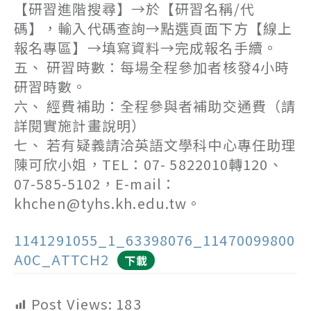
【研習進階搜尋】→於【研習名稱/代
碼】，輸入代碼查詢→點選頁面下方【線上
報名專區】→填寫資料→完成報名手續。
五、 研習時數：每場全程參加者核發4小時
研習時數。
六、 經費補助：全程參與者補助交通費（請
詳閱實施計畫說明）
七、 若有疑義請洽英語文學科中心專任助理
陳可欣小姐，TEL：07- 5822010轉120、
07-585-5102，E-mail：
khchen@tyhs.kh.edu.tw。
1141291055_1_63398076_11470099800
A0C_ATTCH2
下載
Post Views:
183