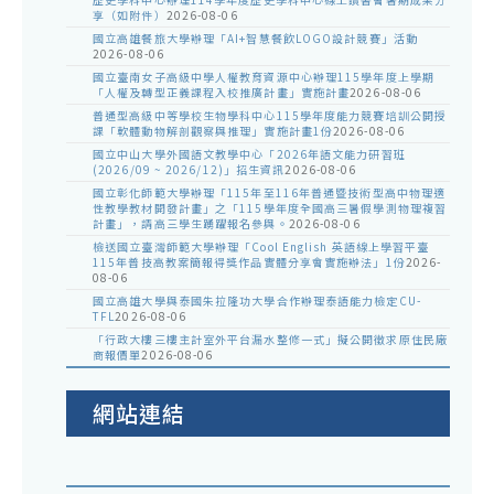
享（如附件）
2026-08-06
國立高雄餐旅大學辦理「AI+智慧餐飲LOGO設計競賽」活動
2026-08-06
國立臺南女子高級中學人權教育資源中心辦理115學年度上學期
「人權及轉型正義課程入校推廣計畫」實施計畫
2026-08-06
普通型高級中等學校生物學科中心115學年度能力競賽培訓公開授
課「軟體動物解剖觀察與推理」實施計畫1份
2026-08-06
國立中山大學外國語文教學中心「2026年語文能力研習班
(2026/09 ~ 2026/12)」招生資訊
2026-08-06
國立彰化師範大學辦理「115年至116年普通暨技術型高中物理適
性教學教材開發計畫」之「115學年度全國高三暑假學測物理複習
計畫」，請高三學生踴躍報名參與。
2026-08-06
檢送國立臺灣師範大學辦理「Cool English 英語線上學習平臺
115年普技高教案簡報得獎作品實體分享會實施辦法」1份
2026-
08-06
國立高雄大學與泰國朱拉隆功大學合作辦理泰語能力檢定CU-
TFL
2026-08-06
「行政大樓三樓主計室外平台漏水整修一式」擬公開徵求原住民廠
商報價單
2026-08-06
網站連結