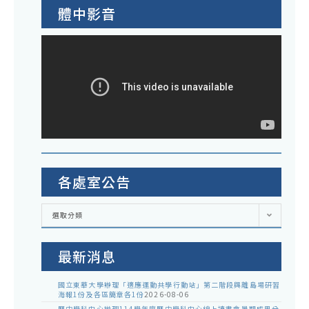
體中影音
各處室公告
各
選取分類
處
室
公
告
最新消息
國立東華大學辦理「適應運動共學行動站」第二階段與離島場研習
海報1份及各區簡章各1份
2026-08-06
歷史學科中心辦理114學年度歷史學科中心線上讀書會暑期成果分