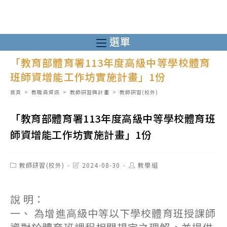
跳
轉
至
選單
主
「教育部體育署113年度高級中等學校體育
要
班師資增能工作坊實施計畫」1份
內
容
首頁
>
教職員資訊
>
教師研習與計畫
>
教師研習(校外)
「教育部體育署113年度高級中等學校體育班
師資增能工作坊實施計畫」1份
Post
Post
Post
教師研習(校外)
2024-08-30
教學組
category:
last
author:
modified:
說 明：
一、 為增進高級中等以下學校體育班授課師