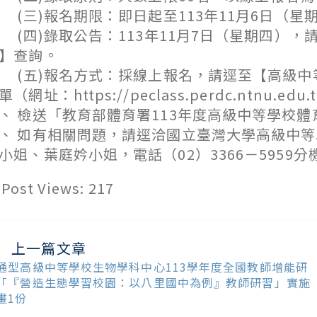
三)報名期限：即日起至113年11月6日（星
四)錄取公告：113年11月7日（星期四），
】查詢。
五)報名方式：採線上報名，請逕至【高級中
單（網址：https://peclass.perdc.ntnu.edu
、 檢送「教育部體育署113年度高級中等學校
、 如有相關問題，請逕洽國立臺灣大學高級中
小姐、葉庭妗小姐，電話（02）3366－5959分機450
Post Views:
217
上一篇文章
ead
ore
通型高級中等學校生物學科中心113學年度全國教師增能研
ticles
「『營造生態學習校園：以八里國中為例』教師研習」實施
畫1份