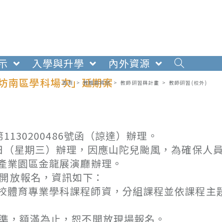
示
入學與升學
內外資源
作坊南區學科場次」延期案
首頁
>
教職員資訊
>
教師研習與計畫
>
教師研習(校外)
1130200486號函（諒達）辦理。
月2日（星期三）辦理，因應山陀兒颱風，為確保人
意產業園區金龍展演廳辦理。
次開放報名，資訊如下：
校體育專業學科課程師資，分組課程並依課程主
準，額滿為止，恕不開放現場報名。