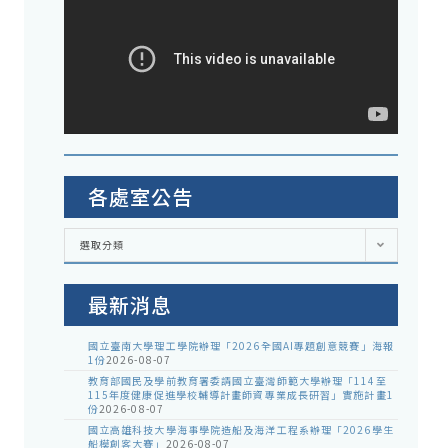
各處室公告
各
選取分類
處
室
公
告
最新消息
國立臺南大學理工學院辦理「2026全國AI專題創意競賽」海報
1份
2026-08-07
教育部國民及學前教育署委請國立臺灣師範大學辦理「114至
115年度健康促進學校輔導計畫師資專業成長研習」實施計畫1
份
2026-08-07
國立高雄科技大學海事學院造船及海洋工程系辦理「2026學生
船模創客大賽」
2026-08-07