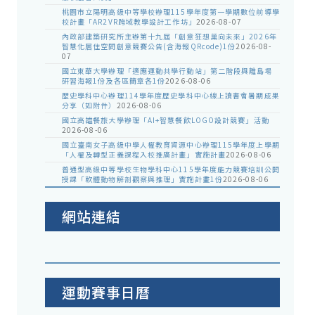
桃園市立陽明高級中等學校辦理115學年度第一學期數位前導學
校計畫「AR2VR跨域教學設計工作坊」
2026-08-07
內政部建築研究所主辦第十九屆「創意狂想巢向未來」2026年
智慧化居住空間創意競賽公告(含海報QRcode)1份
2026-08-
07
國立東華大學辦理「適應運動共學行動站」第二階段與離島場
研習海報1份及各區簡章各1份
2026-08-06
歷史學科中心辦理114學年度歷史學科中心線上讀書會暑期成果
分享（如附件）
2026-08-06
國立高雄餐旅大學辦理「AI+智慧餐飲LOGO設計競賽」活動
2026-08-06
國立臺南女子高級中學人權教育資源中心辦理115學年度上學期
「人權及轉型正義課程入校推廣計畫」實施計畫
2026-08-06
普通型高級中等學校生物學科中心115學年度能力競賽培訓公開
授課「軟體動物解剖觀察與推理」實施計畫1份
2026-08-06
網站連結
運動賽事日曆