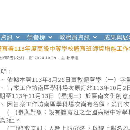
生資訊
榮譽榜
教職員資訊
成果與展
體育署113年度高級中等學校體育班師資增能工
t
Post
Post
教師研習(校外)
2024-10-09
教學組
egory:
last
author:
modified:
 明：
、 依據本署113年8月28日臺教體署學（一）字第
、 旨案工作坊南區學科場次原訂於113年10
期至113年11月13日（星期三）於臺南文化創
、 因旨案工作坊南區學科場次尚有名額，爰再
一)參與對象：設有體育班之全國高級中等學
為3組。
二)錄取原則：人數上限60名，以線上報名為