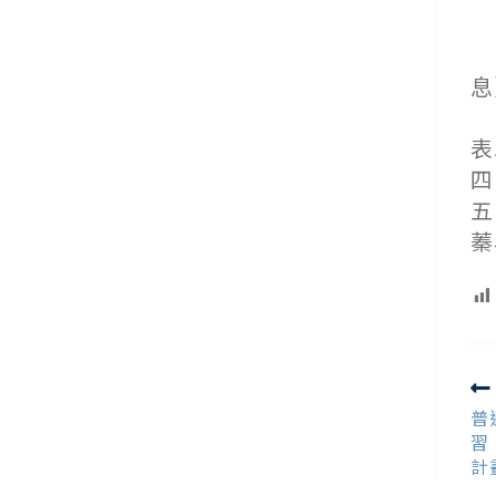
(
(
息
(
表
四
五
蓁
R
m
普
ar
習
計