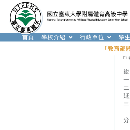
跳
轉
至
主
要
首頁
學校介紹
行政單位
學
內
「教育部
容
Pos
cat
說
一
二
延
三
(
分
(