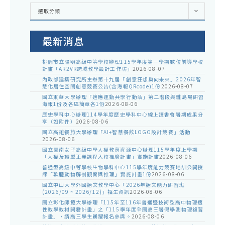
各
選取分類
處
室
公
告
最新消息
桃園市立陽明高級中等學校辦理115學年度第一學期數位前導學校
計畫「AR2VR跨域教學設計工作坊」
2026-08-07
內政部建築研究所主辦第十九屆「創意狂想巢向未來」2026年智
慧化居住空間創意競賽公告(含海報QRcode)1份
2026-08-07
國立東華大學辦理「適應運動共學行動站」第二階段與離島場研習
海報1份及各區簡章各1份
2026-08-06
歷史學科中心辦理114學年度歷史學科中心線上讀書會暑期成果分
享（如附件）
2026-08-06
國立高雄餐旅大學辦理「AI+智慧餐飲LOGO設計競賽」活動
2026-08-06
國立臺南女子高級中學人權教育資源中心辦理115學年度上學期
「人權及轉型正義課程入校推廣計畫」實施計畫
2026-08-06
普通型高級中等學校生物學科中心115學年度能力競賽培訓公開授
課「軟體動物解剖觀察與推理」實施計畫1份
2026-08-06
國立中山大學外國語文教學中心「2026年語文能力研習班
(2026/09 ~ 2026/12)」招生資訊
2026-08-06
國立彰化師範大學辦理「115年至116年普通暨技術型高中物理適
性教學教材開發計畫」之「115學年度全國高三暑假學測物理複習
計畫」，請高三學生踴躍報名參與。
2026-08-06