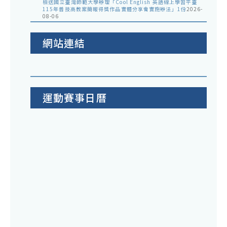
檢送國立臺灣師範大學辦理「Cool English 英語線上學習平臺
115年普技高教案簡報得獎作品實體分享會實施辦法」1份
2026-
08-06
網站連結
運動賽事日曆