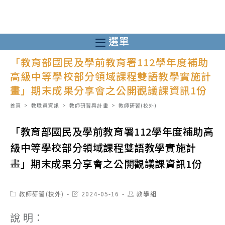
跳
轉
至
選單
主
「教育部國民及學前教育署112學年度補助
要
高級中等學校部分領域課程雙語教學實施計
內
畫」期末成果分享會之公開觀議課資訊1份
容
首頁
>
教職員資訊
>
教師研習與計畫
>
教師研習(校外)
「教育部國民及學前教育署112學年度補助高
級中等學校部分領域課程雙語教學實施計
畫」期末成果分享會之公開觀議課資訊1份
Post
Post
Post
教師研習(校外)
2024-05-16
教學組
category:
last
author:
modified:
說 明：