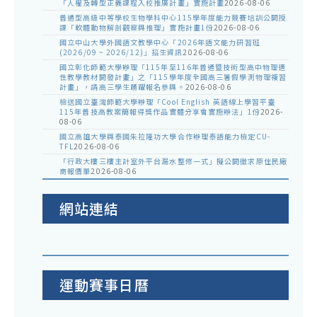
「人權及轉型正義課程入校推廣計畫」實施計畫
2026-08-06
普通型高級中等學校生物學科中心115學年度能力競賽培訓公開授
課「軟體動物解剖觀察與推理」實施計畫1份
2026-08-06
國立中山大學外國語文教學中心「2026年語文能力研習班
(2026/09 ~ 2026/12)」招生資訊
2026-08-06
國立彰化師範大學辦理「115年至116年普通暨技術型高中物理適
性教學教材開發計畫」之「115學年度全國高三暑假學測物理複習
計畫」，請高三學生踴躍報名參與。
2026-08-06
檢送國立臺灣師範大學辦理「Cool English 英語線上學習平臺
115年普技高教案簡報得獎作品實體分享會實施辦法」1份
2026-
08-06
國立高雄大學與泰國朱拉隆功大學合作辦理泰語能力檢定CU-
TFL
2026-08-06
「行政大樓三樓主計室外平台漏水整修一式」擬公開徵求原住民廠
商報價單
2026-08-06
網站連結
運動賽事日曆