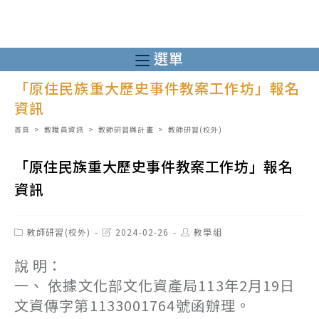
跳
轉
至
選單
主
「原住民族重大歷史事件教案工作坊」報名
要
資訊
內
容
首頁
>
教職員資訊
>
教師研習與計畫
>
教師研習(校外)
「原住民族重大歷史事件教案工作坊」報名
資訊
Post
Post
Post
教師研習(校外)
2024-02-26
教學組
category:
last
author:
modified:
說 明：
一、 依據文化部文化資產局113年2月19日
文資傳字第1133001764號函辦理。