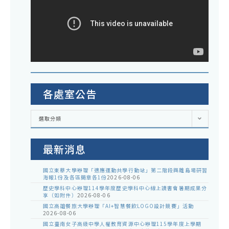
各處室公告
各
選取分類
處
室
公
告
最新消息
國立東華大學辦理「適應運動共學行動站」第二階段與離島場研習
海報1份及各區簡章各1份
2026-08-06
歷史學科中心辦理114學年度歷史學科中心線上讀書會暑期成果分
享（如附件）
2026-08-06
國立高雄餐旅大學辦理「AI+智慧餐飲LOGO設計競賽」活動
2026-08-06
國立臺南女子高級中學人權教育資源中心辦理115學年度上學期