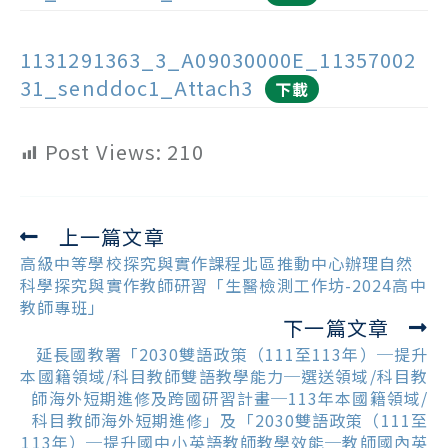
1131291363_3_A09030000E_11357002
31_senddoc1_Attach3
下載
Post Views:
210
上一篇文章
Read
more
高級中等學校探究與實作課程北區推動中心辦理自然
articles
科學探究與實作教師研習「生醫檢測工作坊-2024高中
教師專班」
下一篇文章
延長國教署「2030雙語政策（111至113年）─提升
本國籍領域/科目教師雙語教學能力─選送領域/科目教
師海外短期進修及跨國研習計畫─113年本國籍領域/
科目教師海外短期進修」及「2030雙語政策（111至
113年）─提升國中小英語教師教學效能─教師國內英