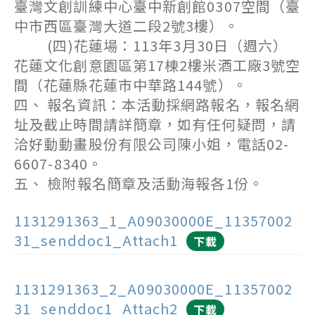
臺灣文創訓練中心臺中新創館0307空間（臺
中市西區臺灣大道二段2號3樓）。
(四)花蓮場：113年3月30日（週六）
花蓮文化創意園區第17棟2樓米酒工廠3號空
間（花蓮縣花蓮市中華路144號）。
四、 報名資訊：本活動採網路報名，報名網
址及截止時間請詳簡章，如有任何疑問，請
洽好動動畫股份有限公司陳小姐，電話02-
6607-8340。
五、 檢附報名簡章及活動海報各1份。
1131291363_1_A09030000E_11357002
31_senddoc1_Attach1
下載
1131291363_2_A09030000E_11357002
31_senddoc1_Attach2
下載