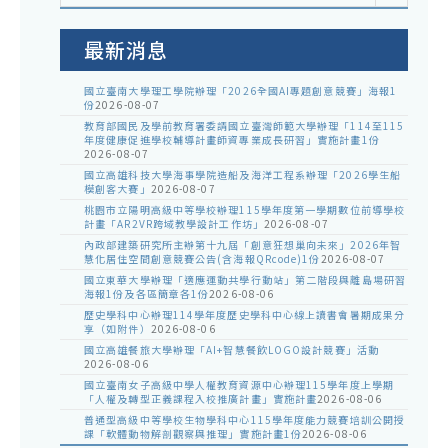
室
公
告
最新消息
國立臺南大學理工學院辦理「2026全國AI專題創意競賽」海報1
份
2026-08-07
教育部國民及學前教育署委請國立臺灣師範大學辦理「114至115
年度健康促進學校輔導計畫師資專業成長研習」實施計畫1份
2026-08-07
國立高雄科技大學海事學院造船及海洋工程系辦理「2026學生船
模創客大賽」
2026-08-07
桃園市立陽明高級中等學校辦理115學年度第一學期數位前導學校
計畫「AR2VR跨域教學設計工作坊」
2026-08-07
內政部建築研究所主辦第十九屆「創意狂想巢向未來」2026年智
慧化居住空間創意競賽公告(含海報QRcode)1份
2026-08-07
國立東華大學辦理「適應運動共學行動站」第二階段與離島場研習
海報1份及各區簡章各1份
2026-08-06
歷史學科中心辦理114學年度歷史學科中心線上讀書會暑期成果分
享（如附件）
2026-08-06
國立高雄餐旅大學辦理「AI+智慧餐飲LOGO設計競賽」活動
2026-08-06
國立臺南女子高級中學人權教育資源中心辦理115學年度上學期
「人權及轉型正義課程入校推廣計畫」實施計畫
2026-08-06
普通型高級中等學校生物學科中心115學年度能力競賽培訓公開授
課「軟體動物解剖觀察與推理」實施計畫1份
2026-08-06