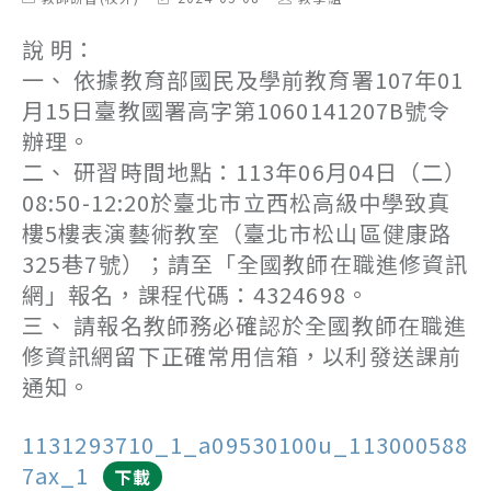
category:
last
author:
modified:
說 明：
一、 依據教育部國民及學前教育署107年01
月15日臺教國署高字第1060141207B號令
辦理。
二、 研習時間地點：113年06月04日（二）
08:50-12:20於臺北市立西松高級中學致真
樓5樓表演藝術教室（臺北市松山區健康路
325巷7號）；請至「全國教師在職進修資訊
網」報名，課程代碼：4324698。
三、 請報名教師務必確認於全國教師在職進
修資訊網留下正確常用信箱，以利發送課前
通知。
1131293710_1_a09530100u_113000588
7ax_1
下載