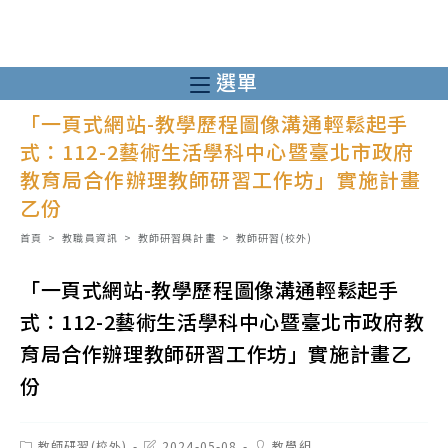
跳
轉
至
選單
主
「一頁式網站-教學歷程圖像溝通輕鬆起手
要
式：112-2藝術生活學科中心暨臺北市政府
內
教育局合作辦理教師研習工作坊」實施計畫
容
乙份
首頁
>
教職員資訊
>
教師研習與計畫
>
教師研習(校外)
「一頁式網站-教學歷程圖像溝通輕鬆起手
式：112-2藝術生活學科中心暨臺北市政府教
育局合作辦理教師研習工作坊」實施計畫乙
份
Post
Post
Post
教師研習(校外)
2024-05-08
教學組