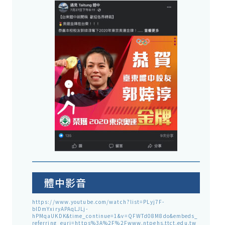
體中影音
https://www.youtube.com/watch?list=PLyj7F-
blDmYxiryAPAqLJLj-
hPMqaUKDK&time_continue=1&v=QFWTd08M8do&embeds_
referring_euri=https%3A%2F%2Fwww.ntpehs.ttct.edu.tw