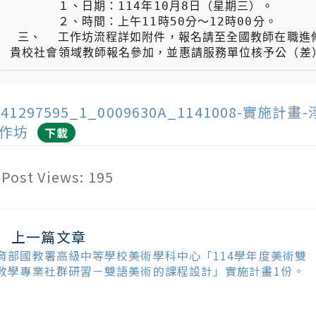
 　　  １、日期：114年10月8日（星期三）。

 　　  ２、時間：上午11時50分〜12時00分。

 三、  工作坊流程詳如附件，報名請至全國教師在職進修資訊網（https://www1.inservice.edu.tw/）；歡迎
141297595_1_0009630A_114100
作坊
下載
Post Views:
195
上一篇文章
ead
ore
育部國教署高級中等學校美術學科中心「114學年度美術雙
ticles
教學專業社群研習－雙語美術的課程設計」實施計畫1份。