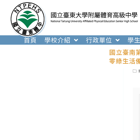
跳
轉
至
主
要
首頁
學校介紹
行政單位
學
內
國立臺南
容
零綠生活
Pos
cat