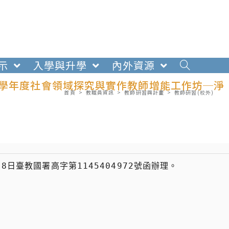
示
入學與升學
內外資源
4學年度社會領域探究與實作教師增能工作坊─淨
首頁
>
教職員資訊
>
教師研習與計畫
>
教師研習(校外)