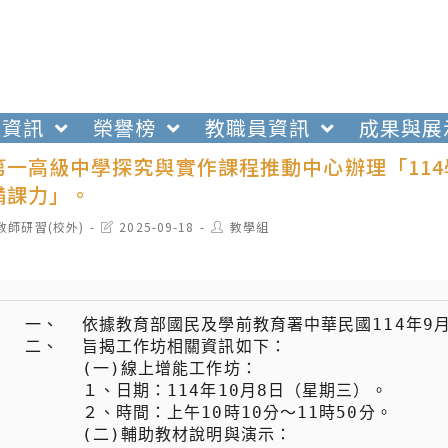
生資訊
榮譽榜
教職員資訊
成果與展
第一高級中學探究與實作課程推動中心辦理「11
備課力」。
t
Post
Post
教師研習(校外)
2025-09-18
教學組
egory:
last
author:
modified:
 一、  依據教育部國民及學前教育署中華民國114年9月8日臺教國署高字第1145404972號函辦理。

 二、  旨揭工作坊相關資訊如下：

 　　  (一)線上增能工作坊：

 　　  １、日期：114年10月8日（星期三）。

 　　  ２、時間：上午10時10分〜11時50分。

 　　  (二)輔助教材說明與演示：
