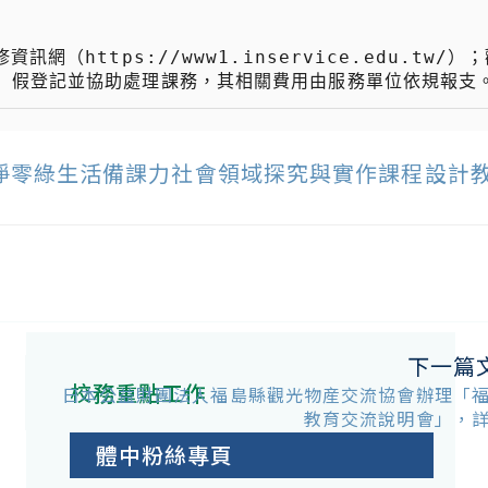
8-實施計畫-淨零綠生活備課力社會領域探究與實作課程設
下一篇
校務重點工作
日本公益財團法人福島縣觀光物産交流協會辦理「
教育交流說明會」，
體中粉絲專頁