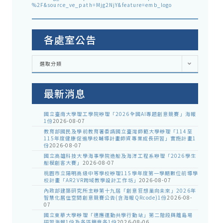
%2F&source_ve_path=Mjg2NjY&feature=emb_logo
各處室公告
各
選取分類
處
室
公
告
最新消息
國立臺南大學理工學院辦理「2026全國AI專題創意競賽」海報
1份
2026-08-07
教育部國民及學前教育署委請國立臺灣師範大學辦理「114至
115年度健康促進學校輔導計畫師資專業成長研習」實施計畫1
份
2026-08-07
國立高雄科技大學海事學院造船及海洋工程系辦理「2026學生
船模創客大賽」
2026-08-07
桃園市立陽明高級中等學校辦理115學年度第一學期數位前導學
校計畫「AR2VR跨域教學設計工作坊」
2026-08-07
內政部建築研究所主辦第十九屆「創意狂想巢向未來」2026年
智慧化居住空間創意競賽公告(含海報QRcode)1份
2026-08-
07
國立東華大學辦理「適應運動共學行動站」第二階段與離島場
研習海報1份及各區簡章各1份
2026-08-06