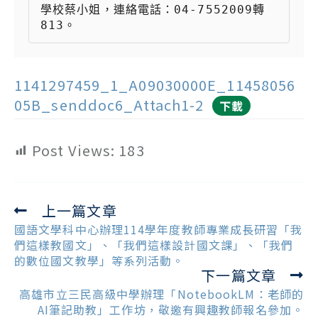
學校蔡小姐，連絡電話：04-7552009轉
813。
1141297459_1_A09030000E_11458056
05B_senddoc6_Attach1-2
下載
Post Views:
183
上一篇文章
Read
more
國語文學科中心辦理114學年度教師專業成長研習「我
articles
們這樣教國文」、「我們這樣設計國文課」、「我們
的數位國文教學」等系列活動。
下一篇文章
高雄市立三民高級中學辦理「NotebookLM：老師的
AI筆記助教」工作坊，敬邀有興趣教師報名參加。