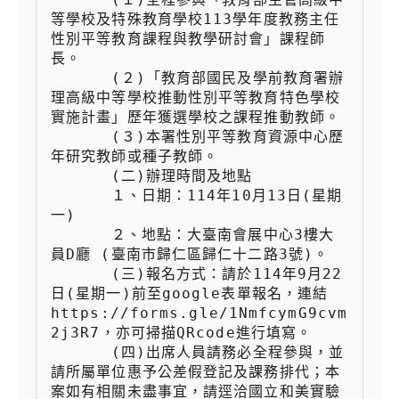
等學校及特殊教育學校113學年度教務主任
性別平等教育課程與教學研討會」課程師
長。

 　　  (２)「教育部國民及學前教育署辦
理高級中等學校推動性別平等教育特色學校
實施計畫」歷年獲選學校之課程推動教師。

 　　  (３)本署性別平等教育資源中心歷
年研究教師或種子教師。

 　　  (二)辦理時間及地點

 　　  １、日期：114年10月13日(星期
一)

 　　  ２、地點：大臺南會展中心3樓大
員D廳 (臺南市歸仁區歸仁十二路3號)。

 　　  (三)報名方式：請於114年9月22
日(星期一)前至google表單報名，連結
https://forms.gle/1NmfcymG9cvm
2j3R7，亦可掃描QRcode進行填寫。

 　　  (四)出席人員請務必全程參與，並
請所屬單位惠予公差假登記及課務排代；本
案如有相關未盡事宜，請逕洽國立和美實驗