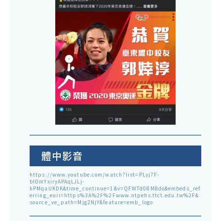
體中影音
https://www.youtube.com/watch?list=PLyj7F-
blDmYxiryAPAqLJLj-
hPMqaUKDK&time_continue=1&v=QFWTd08M8do&embeds_ref
erring_euri=https%3A%2F%2Fwww.ntpehs.ttct.edu.tw%2F&
source_ve_path=Mjg2NjY&feature=emb_logo