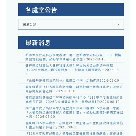
各處室公告
各
選取分類
處
室
公
告
最新消息
銘傳大學金融科技學院辦理「第二屆銘傳金融科技盃 － ETF模擬
交易實戰競賽」鼓勵學生踴躍報名參加。
2026-08-10
健行學校財團法人健行科技大學財務金融系與台新證券辦理
「2026全國高中職投資競賽」，鼓勵學生踴躍報名。
2026-08-
10
『金融基礎教育主題教材』推廣工作坊」活動資訊
2026-08-10
臺東縣政府「115學年度全國學生創意戲劇比賽實施要點」及修正
內容對照表各乙份。
2026-08-10
教育部國教署高級中等學校美術學科中心「115學年度東區教師專
業成長研習－2026台東博覽會參訪」實施計畫1份
2026-08-10
國立臺南女子高級中學人權教育資源中心辦理115學年度上學期
「人權及轉型正義課程入校推廣計畫」，鼓勵社團教師依需求提出
申請。
2026-08-10
臺東縣115學年度學生音樂暨師生本土語及新住民語歌謠比賽實施
計畫及相關表件各1份
2026-08-10
「115年度教育部表揚人權及轉型正義教育推展貢獻獎」實施計畫