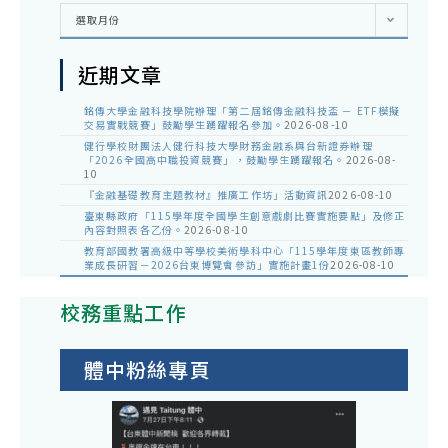
彙
選取月份
整
近期文章
銘傳大學金融科技學院辦理「第二屆銘傳金融科技盃 － ETF模擬
交易實戰競賽」鼓勵學生踴躍報名參加。
2026-08-10
健行學校財團法人健行科技大學財務金融系與台新證券辦理
「2026全國高中職投資競賽」，鼓勵學生踴躍報名。
2026-08-
10
『金融基礎教育主題教材』推廣工作坊」活動資訊
2026-08-10
臺東縣政府「115學年度全國學生創意戲劇比賽實施要點」及修正
內容對照表各乙份。
2026-08-10
教育部國教署高級中等學校美術學科中心「115學年度東區教師專
業成長研習－2026台東博覽會參訪」實施計畫1份
2026-08-10
校務重點工作
體中粉絲專頁