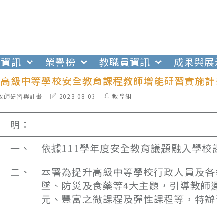
生資訊
榮譽榜
教職員資訊
成果與展
年度高級中等學校安全教育課程教師增能研習實施計
t
Post
Post
教師研習與計畫
2023-08-03
教學組
egory:
last
author:
modified:
明：
一、
依據111學年度安全教育議題融入學
二、
本署為提升高級中等學校行政人員及各
墜、防災及食藥等4大主題，引導教師
元、豐富之微課程及彈性課程等，特辦