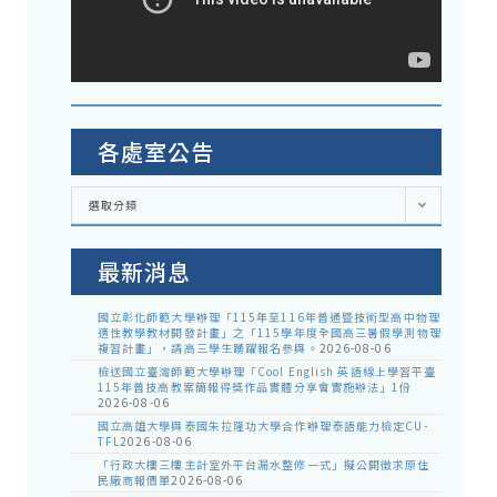
各處室公告
各
選取分類
處
室
公
告
最新消息
國立彰化師範大學辦理「115年至116年普通暨技術型高中物理
適性教學教材開發計畫」之「115學年度全國高三暑假學測物理
複習計畫」，請高三學生踴躍報名參與。
2026-08-06
檢送國立臺灣師範大學辦理「Cool English 英語線上學習平臺
115年普技高教案簡報得獎作品實體分享會實施辦法」1份
2026-08-06
國立高雄大學與泰國朱拉隆功大學合作辦理泰語能力檢定CU-
TFL
2026-08-06
「行政大樓三樓主計室外平台漏水整修一式」擬公開徵求原住
民廠商報價單
2026-08-06