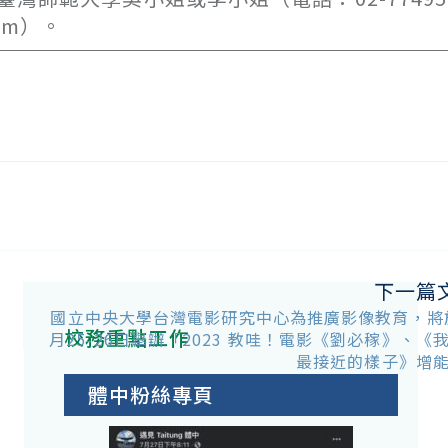
com）。
下一篇
字
國立中央大學台灣電影研究中心為推廣影像教育，將於
校務重點工作
月25-26日舉辦「2023 教哇！電影《劉必稼》、《
最接近的樣子》增
體中粉絲專頁