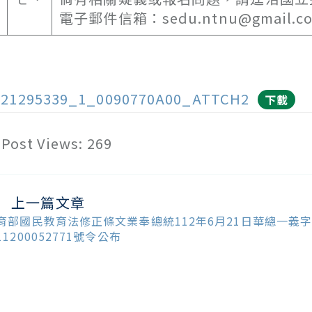
電子郵件信箱：sedu.ntnu@gmail.
121295339_1_0090770A00_ATTCH2
下載
Post Views:
269
上一篇文章
ead
ore
育部國民教育法修正條文業奉總統112年6月21日華總一義
ticles
11200052771號令公布