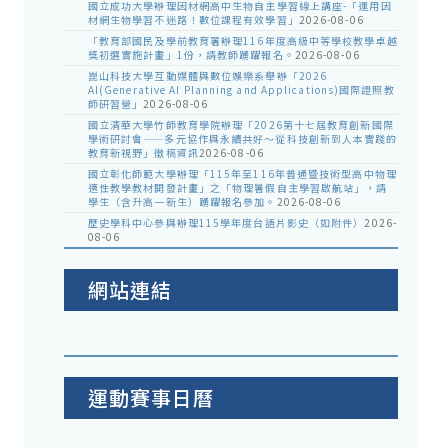
國立成功大學辦理因材網高中生物自主學習線上講座-「運用因
材網生物學習不迷路！數位課程有效學習」
2026-08-06
「教育部國民及學前教育署辦理116年度高級中等學校教學卓越
獎初選實施計畫」1份，請教師踴躍報名。
2026-08-06
崑山科技大學互動媒體與數位娛樂系舉辦「2026
AI(Generative AI Planning and Applications)國際證照教
師研習營」
2026-08-06
國立清華大學竹師教育學院辦理「2026第十七屆教育創新國際
學術研討會——多元協作與永續共好～從科技創新到人本實踐的
教育新視野」徵稿資訊
2026-08-06
國立彰化師範大學辦理「115年至116年普通暨技術型高中物理
適性教學教材開發計畫」之「物理暑假自主學習啟航站」，請
學生（含升高一新生）踴躍報名參加。
2026-08-06
歷史學科中心參與辦理115學年度台語片影史（如附件）
2026-
08-06
網站連結
運動賽事日曆