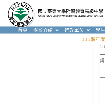
跳
轉
至
主
要
首頁
學校介紹
行政單位
學
內
111學
容
Pos
cat
說