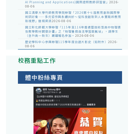
AI Planning and Applications)國際證照教師研習營」
2026-
08-06
國立清華大學竹師教育學院辦理「2026第十七屆教育創新國際學
術研討會——多元協作與永續共好～從科技創新到人本實踐的教育
新視野」徵稿資訊
2026-08-06
國立彰化師範大學辦理「115年至116年普通暨技術型高中物理適
性教學教材開發計畫」之「物理暑假自主學習啟航站」，請學生
（含升高一新生）踴躍報名參加。
2026-08-06
歷史學科中心參與辦理115學年度台語片影史（如附件）
2026-
08-06
校務重點工作
體中粉絲專頁