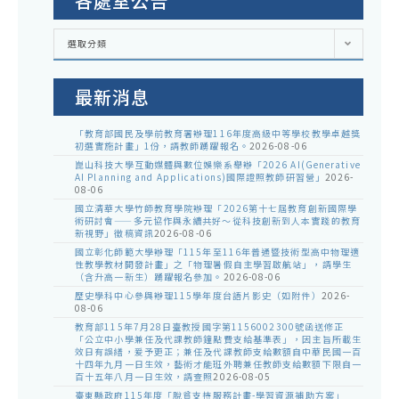
各處室公告
各
選取分類
處
室
公
告
最新消息
「教育部國民及學前教育署辦理116年度高級中等學校教學卓越獎
初選實施計畫」1份，請教師踴躍報名。
2026-08-06
崑山科技大學互動媒體與數位娛樂系舉辦「2026 AI(Generative
AI Planning and Applications)國際證照教師研習營」
2026-
08-06
國立清華大學竹師教育學院辦理「2026第十七屆教育創新國際學
術研討會——多元協作與永續共好～從科技創新到人本實踐的教育
新視野」徵稿資訊
2026-08-06
國立彰化師範大學辦理「115年至116年普通暨技術型高中物理適
性教學教材開發計畫」之「物理暑假自主學習啟航站」，請學生
（含升高一新生）踴躍報名參加。
2026-08-06
歷史學科中心參與辦理115學年度台語片影史（如附件）
2026-
08-06
教育部115年7月28日臺教授國字第1156002300號函送修正
「公立中小學兼任及代課教師鐘點費支給基準表」，因主旨所載生
效日有誤繕，爰予更正；兼任及代課教師支給數額自中華民國一百
十四年九月一日生效，藝術才能班外聘兼任教師支給數額下限自一
百十五年八月一日生效，請查照
2026-08-05
臺東縣政府115年度「脫貧支持服務計畫-學習資源補助方案」