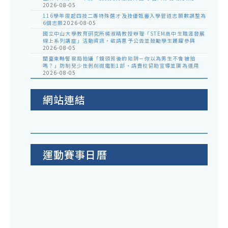
2026-08-05
116學年度起四技二專特殊選才及技優甄審入學管道志願數調整為
6個志願
2026-08-05
國立中山大學教育研究所楊淑晴教授辦理「STEM高中生職涯發展
線上系列講座」活動資訊，敬請惠予公告並鼓勵學生踴躍參與
2026-08-05
關臺東縣警察局拍攝「鏡頭背後的陷阱－你以為男生不會被拍
嗎？」防制兒少性剝削微電影1部，請貴校協助宣導並廣為運用
2026-08-05
網站連結
運動賽事日曆