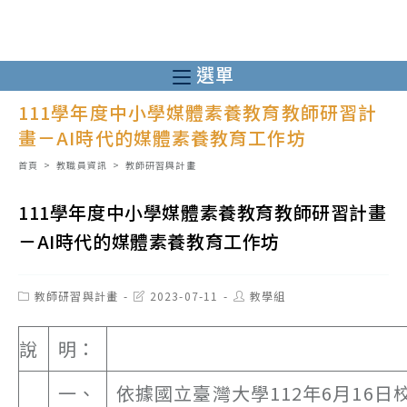
跳
轉
至
選單
主
111學年度中小學媒體素養教育教師研習計
要
畫－AI時代的媒體素養教育工作坊
內
容
首頁
>
教職員資訊
>
教師研習與計畫
111學年度中小學媒體素養教育教師研習計畫
－AI時代的媒體素養教育工作坊
Post
Post
Post
教師研習與計畫
2023-07-11
教學組
category:
last
author:
modified:
說
明：
一、
依據國立臺灣大學112年6月16日校