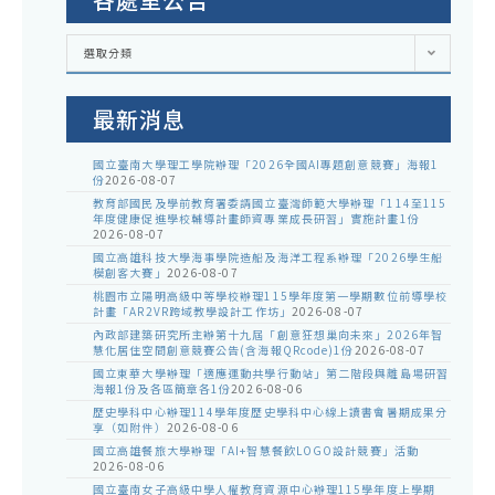
各
選取分類
處
室
公
告
最新消息
國立臺南大學理工學院辦理「2026全國AI專題創意競賽」海報1
份
2026-08-07
教育部國民及學前教育署委請國立臺灣師範大學辦理「114至115
年度健康促進學校輔導計畫師資專業成長研習」實施計畫1份
2026-08-07
國立高雄科技大學海事學院造船及海洋工程系辦理「2026學生船
模創客大賽」
2026-08-07
桃園市立陽明高級中等學校辦理115學年度第一學期數位前導學校
計畫「AR2VR跨域教學設計工作坊」
2026-08-07
內政部建築研究所主辦第十九屆「創意狂想巢向未來」2026年智
慧化居住空間創意競賽公告(含海報QRcode)1份
2026-08-07
國立東華大學辦理「適應運動共學行動站」第二階段與離島場研習
海報1份及各區簡章各1份
2026-08-06
歷史學科中心辦理114學年度歷史學科中心線上讀書會暑期成果分
享（如附件）
2026-08-06
國立高雄餐旅大學辦理「AI+智慧餐飲LOGO設計競賽」活動
2026-08-06
國立臺南女子高級中學人權教育資源中心辦理115學年度上學期