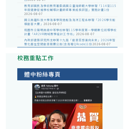
教育部國民及學前教育署委請國立臺灣師範大學辦理「114至115
年度健康促進學校輔導計畫師資專業成長研習」實施計畫1份
2026-08-07
國立高雄科技大學海事學院造船及海洋工程系辦理「2026學生船
模創客大賽」
2026-08-07
桃園市立陽明高級中等學校辦理115學年度第一學期數位前導學校
計畫「AR2VR跨域教學設計工作坊」
2026-08-07
內政部建築研究所主辦第十九屆「創意狂想巢向未來」2026年智
慧化居住空間創意競賽公告(含海報QRcode)1份
2026-08-07
校務重點工作
體中粉絲專頁