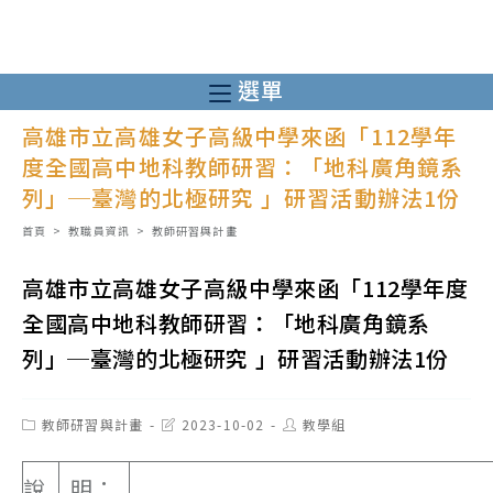
跳
轉
至
選單
主
高雄市立高雄女子高級中學來函「112學年
要
度全國高中地科教師研習：「地科廣角鏡系
內
列」─臺灣的北極研究 」研習活動辦法1份
容
首頁
>
教職員資訊
>
教師研習與計畫
高雄市立高雄女子高級中學來函「112學年度
全國高中地科教師研習：「地科廣角鏡系
列」─臺灣的北極研究 」研習活動辦法1份
Post
Post
Post
教師研習與計畫
2023-10-02
教學組
category:
last
author:
modified:
說
明：