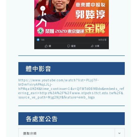
體中影音
https://www.youtube.com/watch?list=PLyj7F-
blDmYxiryAPAqLJLj-
hPMqaUKDK&time_continue=1&v=QFWTd08M8do&embeds_ref
erring_euri=https%3A%2F%2Fwww.ntpehs.ttct.edu.tw%2F&
source_ve_path=Mjg2NjY&feature=emb_logo
各處室公告
各
選取分類
處