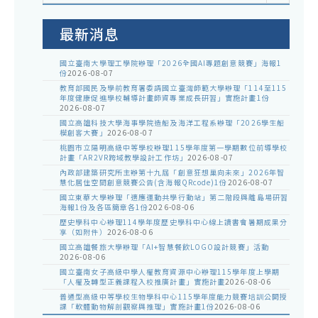
室
公
告
最新消息
國立臺南大學理工學院辦理「2026全國AI專題創意競賽」海報1
份
2026-08-07
教育部國民及學前教育署委請國立臺灣師範大學辦理「114至115
年度健康促進學校輔導計畫師資專業成長研習」實施計畫1份
2026-08-07
國立高雄科技大學海事學院造船及海洋工程系辦理「2026學生船
模創客大賽」
2026-08-07
桃園市立陽明高級中等學校辦理115學年度第一學期數位前導學校
計畫「AR2VR跨域教學設計工作坊」
2026-08-07
內政部建築研究所主辦第十九屆「創意狂想巢向未來」2026年智
慧化居住空間創意競賽公告(含海報QRcode)1份
2026-08-07
國立東華大學辦理「適應運動共學行動站」第二階段與離島場研習
海報1份及各區簡章各1份
2026-08-06
歷史學科中心辦理114學年度歷史學科中心線上讀書會暑期成果分
享（如附件）
2026-08-06
國立高雄餐旅大學辦理「AI+智慧餐飲LOGO設計競賽」活動
2026-08-06
國立臺南女子高級中學人權教育資源中心辦理115學年度上學期
「人權及轉型正義課程入校推廣計畫」實施計畫
2026-08-06
普通型高級中等學校生物學科中心115學年度能力競賽培訓公開授
課「軟體動物解剖觀察與推理」實施計畫1份
2026-08-06