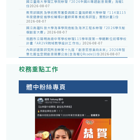
國立臺南大學理工學院辦理「2026全國AI專題創意競賽」海報1
份
2026-08-07
教育部國民及學前教育署委請國立臺灣師範大學辦理「114至115
年度健康促進學校輔導計畫師資專業成長研習」實施計畫1份
2026-08-07
國立高雄科技大學海事學院造船及海洋工程系辦理「2026學生船
模創客大賽」
2026-08-07
桃園市立陽明高級中等學校辦理115學年度第一學期數位前導學校
計畫「AR2VR跨域教學設計工作坊」
2026-08-07
內政部建築研究所主辦第十九屆「創意狂想巢向未來」2026年智
慧化居住空間創意競賽公告(含海報QRcode)1份
2026-08-07
校務重點工作
體中粉絲專頁