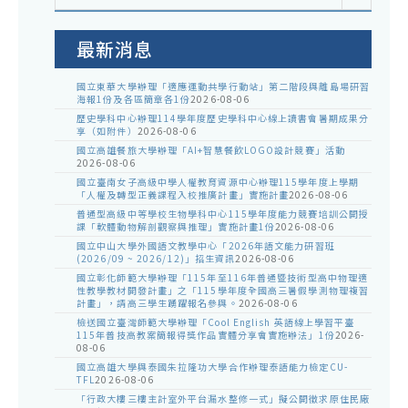
室
公
告
最新消息
國立東華大學辦理「適應運動共學行動站」第二階段與離島場研習
海報1份及各區簡章各1份
2026-08-06
歷史學科中心辦理114學年度歷史學科中心線上讀書會暑期成果分
享（如附件）
2026-08-06
國立高雄餐旅大學辦理「AI+智慧餐飲LOGO設計競賽」活動
2026-08-06
國立臺南女子高級中學人權教育資源中心辦理115學年度上學期
「人權及轉型正義課程入校推廣計畫」實施計畫
2026-08-06
普通型高級中等學校生物學科中心115學年度能力競賽培訓公開授
課「軟體動物解剖觀察與推理」實施計畫1份
2026-08-06
國立中山大學外國語文教學中心「2026年語文能力研習班
(2026/09 ~ 2026/12)」招生資訊
2026-08-06
國立彰化師範大學辦理「115年至116年普通暨技術型高中物理適
性教學教材開發計畫」之「115學年度全國高三暑假學測物理複習
計畫」，請高三學生踴躍報名參與。
2026-08-06
檢送國立臺灣師範大學辦理「Cool English 英語線上學習平臺
115年普技高教案簡報得獎作品實體分享會實施辦法」1份
2026-
08-06
國立高雄大學與泰國朱拉隆功大學合作辦理泰語能力檢定CU-
TFL
2026-08-06
「行政大樓三樓主計室外平台漏水整修一式」擬公開徵求原住民廠