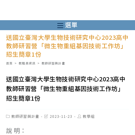
跳
轉
至
選單
主
送國立臺灣大學生物技術研究中心2023高中
要
教師研習營「微生物重組基因技術工作坊」
內
招生簡章1份
容
首頁
>
教職員資訊
>
教師研習與計畫
送國立臺灣大學生物技術研究中心2023高中
教師研習營「微生物重組基因技術工作坊」
招生簡章1份
Post
Post
Post
教師研習與計畫
2023-11-23
教學組
category:
last
author:
modified:
說 明：