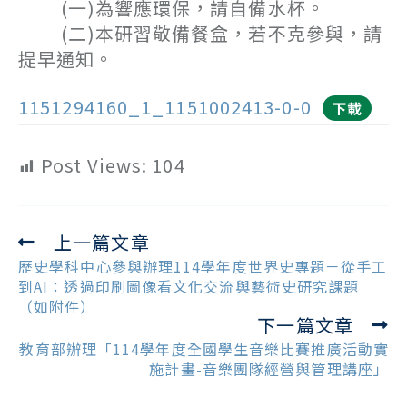
(一)為響應環保，請自備水杯。
(二)本研習敬備餐盒，若不克參與，請
提早通知。
1151294160_1_1151002413-0-0
下載
Post Views:
104
上一篇文章
Read
more
歷史學科中心參與辦理114學年度世界史專題－從手工
articles
到AI：透過印刷圖像看文化交流與藝術史研究課題
（如附件）
下一篇文章
教育部辦理「114學年度全國學生音樂比賽推廣活動實
施計畫-音樂團隊經營與管理講座」