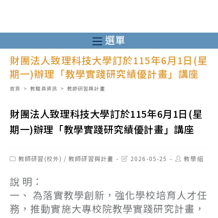
跳
轉
至
選單
主
財團法人致理科技大學訂於115年6月1日(星
要
期一)辦理「教學實踐研究績優計畫」講座
內
容
首頁
>
教職員資訊
>
教師研習與計畫
財團法人致理科技大學訂於115年6月1日(星
期一)辦理「教學實踐研究績優計畫」講座
Post
Post
Post
教師研習(校外)
/
教師研習與計畫
2026-05-25
教學組
category:
last
author:
modified:
說 明：
一、 為落實教學創新，強化學校培育人才任
務，推動實施大專校院教學實踐研究計畫，