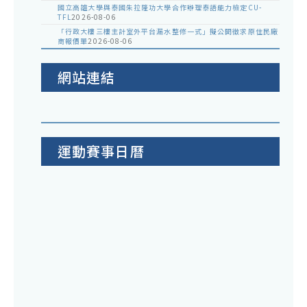
國立高雄大學與泰國朱拉隆功大學合作辦理泰語能力檢定CU-
TFL
2026-08-06
「行政大樓三樓主計室外平台漏水整修一式」擬公開徵求原住民廠
商報價單
2026-08-06
網站連結
運動賽事日曆