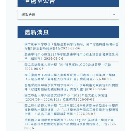
各處室公告
各
選取分類
處
室
公
告
最新消息
國立東華大學辦理「適應運動共學行動站」第二階段與離島場研習
海報1份及各區簡章各1份
2026-08-06
歷史學科中心辦理114學年度歷史學科中心線上讀書會暑期成果分
享（如附件）
2026-08-06
國立高雄餐旅大學辦理「AI+智慧餐飲LOGO設計競賽」活動
2026-08-06
國立臺南女子高級中學人權教育資源中心辦理115學年度上學期
「人權及轉型正義課程入校推廣計畫」實施計畫
2026-08-06
普通型高級中等學校生物學科中心115學年度能力競賽培訓公開授
課「軟體動物解剖觀察與推理」實施計畫1份
2026-08-06
國立中山大學外國語文教學中心「2026年語文能力研習班
(2026/09 ~ 2026/12)」招生資訊
2026-08-06
國立彰化師範大學辦理「115年至116年普通暨技術型高中物理適
性教學教材開發計畫」之「115學年度全國高三暑假學測物理複習
計畫」，請高三學生踴躍報名參與。
2026-08-06
檢送國立臺灣師範大學辦理「Cool English 英語線上學習平臺
115年普技高教案簡報得獎作品實體分享會實施辦法」1份
2026-
08-06