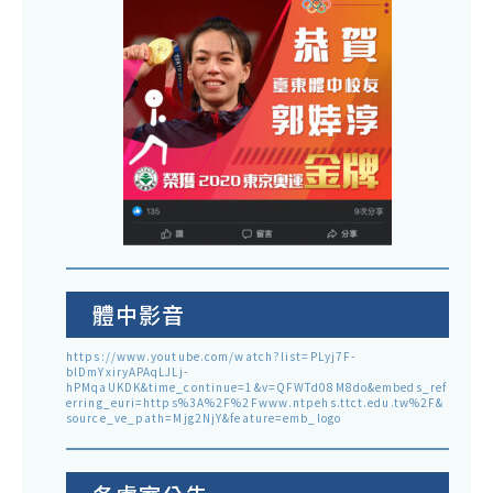
體中影音
https://www.youtube.com/watch?list=PLyj7F-
blDmYxiryAPAqLJLj-
hPMqaUKDK&time_continue=1&v=QFWTd08M8do&embeds_ref
erring_euri=https%3A%2F%2Fwww.ntpehs.ttct.edu.tw%2F&
source_ve_path=Mjg2NjY&feature=emb_logo