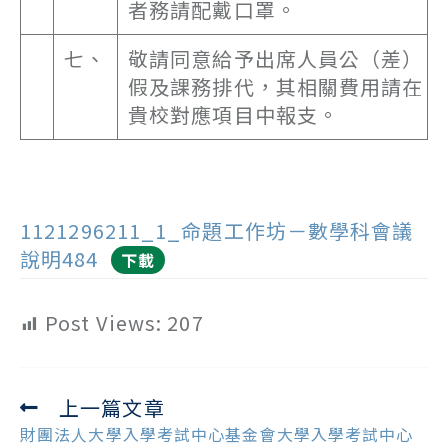
者務請配戴口罩。
七、
敬請同意給予出席人員公（差）
假及課務排代，其相關費用請在
貴校對應項目中報支。
1121296211_1_命題工作坊－數學科會議
說明484
下載
Post Views:
207
上一篇文章
Read
more
財團法人大學入學考試中心基金會大學入學考試中心