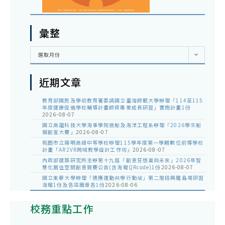
彙整
彙
選取月份
整
近期文章
教育部國民及學前教育署委請國立臺灣師範大學辦理「114至115
年度健康促進學校輔導計畫師資專業成長研習」實施計畫1份
2026-08-07
國立高雄科技大學海事學院造船及海洋工程系辦理「2026學生船
模創客大賽」
2026-08-07
桃園市立陽明高級中等學校辦理115學年度第一學期數位前導學校
計畫「AR2VR跨域教學設計工作坊」
2026-08-07
內政部建築研究所主辦第十九屆「創意狂想巢向未來」2026年智
慧化居住空間創意競賽公告(含海報QRcode)1份
2026-08-07
國立東華大學辦理「適應運動共學行動站」第二階段與離島場研習
海報1份及各區簡章各1份
2026-08-06
校務重點工作