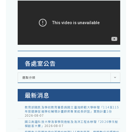
各處室公告
各
選取分類
處
室
公
告
最新消息
教育部國民及學前教育署委請國立臺灣師範大學辦理「114至115
年度健康促進學校輔導計畫師資專業成長研習」實施計畫1份
2026-08-07
國立高雄科技大學海事學院造船及海洋工程系辦理「2026學生船
模創客大賽」
2026-08-07
桃園市立陽明高級中等學校辦理115學年度第一學期數位前導學校