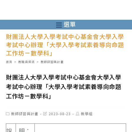
跳
轉
至
選單
主
財團法人大學入學考試中心基金會大學入學
要
考試中心辦理「大學入學考試素養導向命題
內
工作坊－數學科」
容
首頁
>
教職員資訊
>
教師研習與計畫
財團法人大學入學考試中心基金會大學入學
考試中心辦理「大學入學考試素養導向命題
工作坊－數學科」
Post
Post
Post
教師研習與計畫
2023-08-23
教學組
category:
last
author:
modified:
說
明：