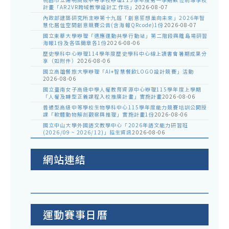
計畫「AR2VR跨域教學設計工作坊」
2026-08-07
內政部建築研究所主辦第十九屆「創意狂想巢向未來」2026年智
慧化居住空間創意競賽公告(含海報QRcode)1份
2026-08-07
國立東華大學辦理「適應運動共學行動站」第二階段與離島場研習
海報1份及各區簡章各1份
2026-08-06
歷史學科中心辦理114學年度歷史學科中心線上讀書會暑期成果分
享（如附件）
2026-08-06
國立高雄餐旅大學辦理「AI+智慧餐飲LOGO設計競賽」活動
2026-08-06
國立臺南女子高級中學人權教育資源中心辦理115學年度上學期
「人權及轉型正義課程入校推廣計畫」實施計畫
2026-08-06
普通型高級中等學校生物學科中心115學年度能力競賽培訓公開授
課「軟體動物解剖觀察與推理」實施計畫1份
2026-08-06
國立中山大學外國語文教學中心「2026年語文能力研習班
(2026/09 ~ 2026/12)」招生資訊
2026-08-06
網站連結
運動賽事日曆