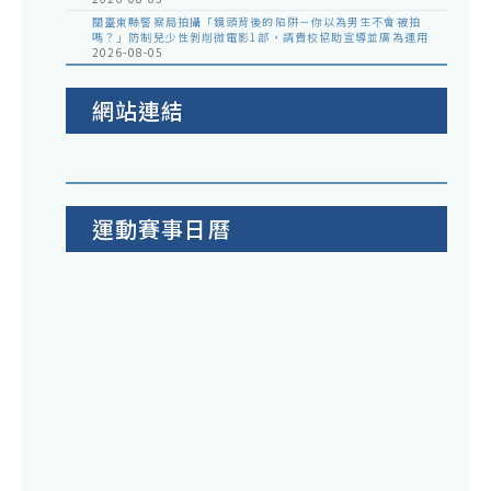
關臺東縣警察局拍攝「鏡頭背後的陷阱－你以為男生不會被拍
嗎？」防制兒少性剝削微電影1部，請貴校協助宣導並廣為運用
2026-08-05
網站連結
運動賽事日曆