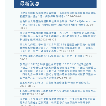
最新消息
「教育部國民及學前教育署辦理116年度高級中等學校教學卓越獎
初選實施計畫」1份，請教師踴躍報名。
2026-08-06
崑山科技大學互動媒體與數位娛樂系舉辦「2026 AI(Generative
AI Planning and Applications)國際證照教師研習營」
2026-
08-06
國立清華大學竹師教育學院辦理「2026第十七屆教育創新國際學
術研討會——多元協作與永續共好～從科技創新到人本實踐的教育
新視野」徵稿資訊
2026-08-06
國立彰化師範大學辦理「115年至116年普通暨技術型高中物理適
性教學教材開發計畫」之「物理暑假自主學習啟航站」，請學生
（含升高一新生）踴躍報名參加。
2026-08-06
歷史學科中心參與辦理115學年度台語片影史（如附件）
2026-
08-06
教育部115年7月28日臺教授國字第1156002300號函送修正
「公立中小學兼任及代課教師鐘點費支給基準表」，因主旨所載生
效日有誤繕，爰予更正；兼任及代課教師支給數額自中華民國一百
十四年九月一日生效，藝術才能班外聘兼任教師支給數額下限自一
百十五年八月一日生效，請查照
2026-08-05
臺東縣政府115年度「脫貧支持服務計畫-學習資源補助方案」
2026-08-05
116學年度起四技二專特殊選才及技優甄審入學管道志願數調整為
6個志願
2026-08-05
國立中山大學教育研究所楊淑晴教授辦理「STEM高中生職涯發展
線上系列講座」活動資訊，敬請惠予公告並鼓勵學生踴躍參與
2026-08-05