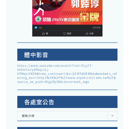
體中影音
https://www.youtube.com/watch?list=PLyj7F-
blDmYxiryAPAqLJLj-
hPMqaUKDK&time_continue=1&v=QFWTd08M8do&embeds_ref
erring_euri=https%3A%2F%2Fwww.ntpehs.ttct.edu.tw%2F&
source_ve_path=Mjg2NjY&feature=emb_logo
各處室公告
各
選取分類
處
室
公
告