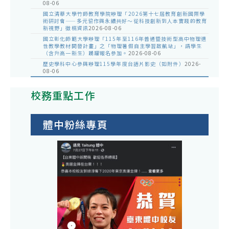
08-06
國立清華大學竹師教育學院辦理「2026第十七屆教育創新國際學
術研討會——多元協作與永續共好～從科技創新到人本實踐的教育
新視野」徵稿資訊
2026-08-06
國立彰化師範大學辦理「115年至116年普通暨技術型高中物理適
性教學教材開發計畫」之「物理暑假自主學習啟航站」，請學生
（含升高一新生）踴躍報名參加。
2026-08-06
歷史學科中心參與辦理115學年度台語片影史（如附件）
2026-
08-06
校務重點工作
體中粉絲專頁