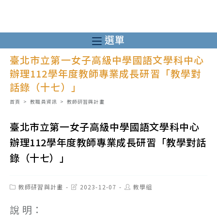
跳
轉
至
選單
主
臺北市立第一女子高級中學國語文學科中心
要
辦理112學年度教師專業成長研習「教學對
內
話錄（十七）」
容
首頁
>
教職員資訊
>
教師研習與計畫
臺北市立第一女子高級中學國語文學科中心
辦理112學年度教師專業成長研習「教學對話
錄（十七）」
Post
Post
Post
教師研習與計畫
2023-12-07
教學組
category:
last
author:
modified:
說 明：