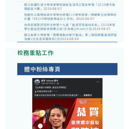
國立高雄科技大學海事學院造船及海洋工程系辦理「2026學生船
模創客大賽」
2026-08-07
桃園市立陽明高級中等學校辦理115學年度第一學期數位前導學校
計畫「AR2VR跨域教學設計工作坊」
2026-08-07
內政部建築研究所主辦第十九屆「創意狂想巢向未來」2026年智
慧化居住空間創意競賽公告(含海報QRcode)1份
2026-08-07
國立東華大學辦理「適應運動共學行動站」第二階段與離島場研習
海報1份及各區簡章各1份
2026-08-06
校務重點工作
體中粉絲專頁