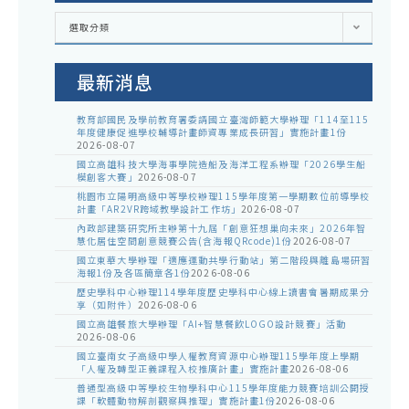
各
選取分類
處
室
公
告
最新消息
教育部國民及學前教育署委請國立臺灣師範大學辦理「114至115
年度健康促進學校輔導計畫師資專業成長研習」實施計畫1份
2026-08-07
國立高雄科技大學海事學院造船及海洋工程系辦理「2026學生船
模創客大賽」
2026-08-07
桃園市立陽明高級中等學校辦理115學年度第一學期數位前導學校
計畫「AR2VR跨域教學設計工作坊」
2026-08-07
內政部建築研究所主辦第十九屆「創意狂想巢向未來」2026年智
慧化居住空間創意競賽公告(含海報QRcode)1份
2026-08-07
國立東華大學辦理「適應運動共學行動站」第二階段與離島場研習
海報1份及各區簡章各1份
2026-08-06
歷史學科中心辦理114學年度歷史學科中心線上讀書會暑期成果分
享（如附件）
2026-08-06
國立高雄餐旅大學辦理「AI+智慧餐飲LOGO設計競賽」活動
2026-08-06
國立臺南女子高級中學人權教育資源中心辦理115學年度上學期
「人權及轉型正義課程入校推廣計畫」實施計畫
2026-08-06
普通型高級中等學校生物學科中心115學年度能力競賽培訓公開授
課「軟體動物解剖觀察與推理」實施計畫1份
2026-08-06