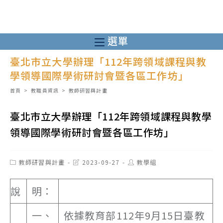
跳
轉
至
選單
主
臺北市立大學辦理「112年跨領域課程與教
要
學領導國際學術研討會暨各區工作坊」
內
容
首頁
>
教職員資訊
>
教師研習與計畫
臺北市立大學辦理「112年跨領域課程與教學
領導國際學術研討會暨各區工作坊」
Post
Post
Post
教師研習與計畫
2023-09-27
教學組
category:
last
author:
modified:
說
明：
一、
依據教育部112年9月15日臺教