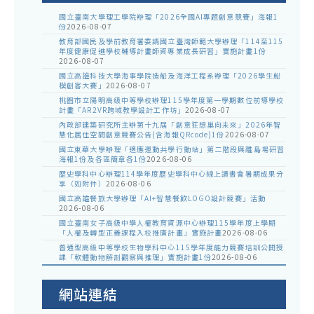
國立臺南大學理工學院辦理「2026全國AI專題創意競賽」海報1
份
2026-08-07
教育部國民及學前教育署委請國立臺灣師範大學辦理「114至115
年度健康促進學校輔導計畫師資專業成長研習」實施計畫1份
2026-08-07
國立高雄科技大學海事學院造船及海洋工程系辦理「2026學生船
模創客大賽」
2026-08-07
桃園市立陽明高級中等學校辦理115學年度第一學期數位前導學校
計畫「AR2VR跨域教學設計工作坊」
2026-08-07
內政部建築研究所主辦第十九屆「創意狂想巢向未來」2026年智
慧化居住空間創意競賽公告(含海報QRcode)1份
2026-08-07
國立東華大學辦理「適應運動共學行動站」第二階段與離島場研習
海報1份及各區簡章各1份
2026-08-06
歷史學科中心辦理114學年度歷史學科中心線上讀書會暑期成果分
享（如附件）
2026-08-06
國立高雄餐旅大學辦理「AI+智慧餐飲LOGO設計競賽」活動
2026-08-06
國立臺南女子高級中學人權教育資源中心辦理115學年度上學期
「人權及轉型正義課程入校推廣計畫」實施計畫
2026-08-06
普通型高級中等學校生物學科中心115學年度能力競賽培訓公開授
課「軟體動物解剖觀察與推理」實施計畫1份
2026-08-06
網站連結