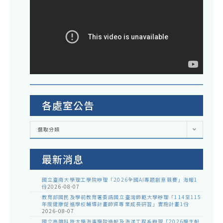
各處室公告
各
選取分類
處
室
公
告
最新消息
國立臺南大學理工學院辦理「2026全國AI專題創意競賽」海報1
份
2026-08-07
教育部國民及學前教育署委請國立臺灣師範大學辦理「114至115
年度健康促進學校輔導計畫師資專業成長研習」實施計畫1份
2026-08-07
國立高雄科技大學海事學院造船及海洋工程系辦理「2026學生船