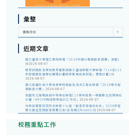
彙整
彙
選取月份
整
近期文章
國立臺南大學理工學院辦理「2026全國AI專題創意競賽」海報1
份
2026-08-07
教育部國民及學前教育署委請國立臺灣師範大學辦理「114至115
年度健康促進學校輔導計畫師資專業成長研習」實施計畫1份
2026-08-07
國立高雄科技大學海事學院造船及海洋工程系辦理「2026學生船
模創客大賽」
2026-08-07
桃園市立陽明高級中等學校辦理115學年度第一學期數位前導學校
計畫「AR2VR跨域教學設計工作坊」
2026-08-07
內政部建築研究所主辦第十九屆「創意狂想巢向未來」2026年智
慧化居住空間創意競賽公告(含海報QRcode)1份
2026-08-07
校務重點工作