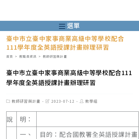
跳
轉
至
選單
主
臺中市立臺中家事商業高級中等學校配合
要
111學年度全英語授課計畫辦理研習
內
容
首頁
>
教職員資訊
>
教師研習與計畫
臺中市立臺中家事商業高級中等學校配合111
學年度全英語授課計畫辦理研習
Post
Post
Post
教師研習與計畫
2023-07-12
教學組
category:
last
author:
modified:
說
明：
一、
目的：配合國教署全英語授課計畫