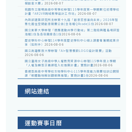
模創客大賽」
2026-08-07
桃園市立陽明高級中等學校辦理115學年度第一學期數位前導學校
計畫「AR2VR跨域教學設計工作坊」
2026-08-07
內政部建築研究所主辦第十九屆「創意狂想巢向未來」2026年智
慧化居住空間創意競賽公告(含海報QRcode)1份
2026-08-07
國立東華大學辦理「適應運動共學行動站」第二階段與離島場研習
海報1份及各區簡章各1份
2026-08-06
歷史學科中心辦理114學年度歷史學科中心線上讀書會暑期成果分
享（如附件）
2026-08-06
國立高雄餐旅大學辦理「AI+智慧餐飲LOGO設計競賽」活動
2026-08-06
國立臺南女子高級中學人權教育資源中心辦理115學年度上學期
「人權及轉型正義課程入校推廣計畫」實施計畫
2026-08-06
普通型高級中等學校生物學科中心115學年度能力競賽培訓公開授
課「軟體動物解剖觀察與推理」實施計畫1份
2026-08-06
網站連結
運動賽事日曆