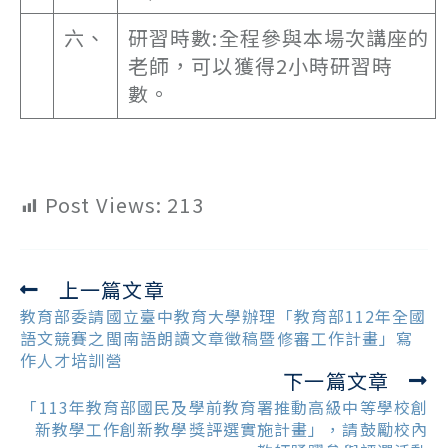
六、
研習時數:全程參與本場次講座的
老師，可以獲得2小時研習時
數。
Post Views:
213
上一篇文章
Read
more
教育部委請國立臺中教育大學辦理「教育部112年全國
articles
語文競賽之閩南語朗讀文章徵稿暨修審工作計畫」寫
作人才培訓營
下一篇文章
「113年教育部國民及學前教育署推動高級中等學校創
新教學工作創新教學獎評選實施計畫」，請鼓勵校內