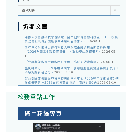
彙
選取月份
整
近期文章
銘傳大學金融科技學院辦理「第二屆銘傳金融科技盃 － ETF模擬
交易實戰競賽」鼓勵學生踴躍報名參加。
2026-08-10
健行學校財團法人健行科技大學財務金融系與台新證券辦理
「2026全國高中職投資競賽」，鼓勵學生踴躍報名。
2026-08-
10
『金融基礎教育主題教材』推廣工作坊」活動資訊
2026-08-10
臺東縣政府「115學年度全國學生創意戲劇比賽實施要點」及修正
內容對照表各乙份。
2026-08-10
教育部國教署高級中等學校美術學科中心「115學年度東區教師專
業成長研習－2026台東博覽會參訪」實施計畫1份
2026-08-10
校務重點工作
體中粉絲專頁