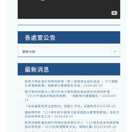
各處室公告
各
選取分類
處
室
公
告
最新消息
銘傳大學金融科技學院辦理「第二屆銘傳金融科技盃 － ETF模擬
交易實戰競賽」鼓勵學生踴躍報名參加。
2026-08-10
健行學校財團法人健行科技大學財務金融系與台新證券辦理
「2026全國高中職投資競賽」，鼓勵學生踴躍報名。
2026-08-
10
『金融基礎教育主題教材』推廣工作坊」活動資訊
2026-08-10
臺東縣政府「115學年度全國學生創意戲劇比賽實施要點」及修正
內容對照表各乙份。
2026-08-10
教育部國教署高級中等學校美術學科中心「115學年度東區教師專
業成長研習－2026台東博覽會參訪」實施計畫1份
2026-08-10