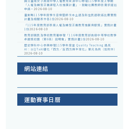
國立臺南女子高級中學人權教育資源中心辦理115學年度上學期
「人權及轉型正義課程入校推廣計畫」，鼓勵社團教師依需求提出
申請。
2026-08-10
臺東縣115學年度學生音樂暨師生本土語及新住民語歌謠比賽實施
計畫及相關表件各1份
2026-08-10
「115年度教育部表揚人權及轉型正義教育推展貢獻獎」實施計畫
1份
2026-08-10
教育部國民及學前教育署辦理「116年度教育部高級中等學校教學
卓越獎初選（第6區）說明會」實施計畫1份
2026-08-10
歷史學科中心參與辦理115學年度當 Quality Teaching 遇見
AI：以QTxAI優化「西方／反西方與全球化」單元為例（如附件）
2026-08-10
網站連結
運動賽事日曆