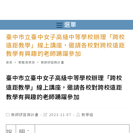
跳
轉
至
選單
主
臺中市立臺中女子高級中等學校辦理「跨校
要
遠距教學」線上講座，邀請各校對跨校遠距
內
教學有興趣的老師踴躍參加
容
首頁
>
教職員資訊
>
教師研習與計畫
臺中市立臺中女子高級中等學校辦理「跨校
遠距教學」線上講座，邀請各校對跨校遠距
教學有興趣的老師踴躍參加
Post
Post
Post
教師研習與計畫
2023-11-07
教學組
category:
last
author:
modified:
說
明：