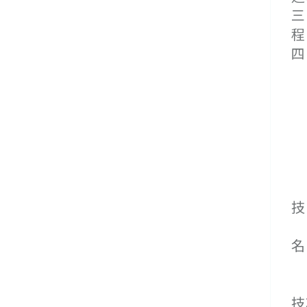
三
程
四
第
第
(
(
(
(
技
(
名
１
技