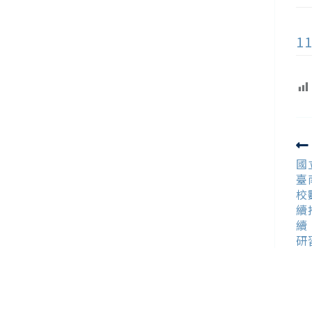
1
R
m
國
ar
臺
校
續
續
研