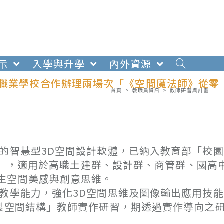
示
入學與升學
內外資源
工職業學校合作辦理兩場次「《空間魔法師》從零
首頁
>
教職員資訊
>
教師研習與計畫
的智慧型3D空間設計軟體，已納入教育部「校
54），適用於高職土建群、設計群、商管群、國高
生空間美感與創意思維。
教學能力，強化3D空間思維及圖像輸出應用技
繪製空間結構」教師實作研習，期透過實作導向之