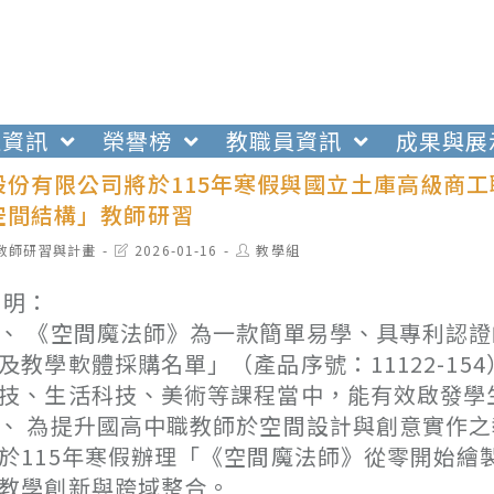
生資訊
榮譽榜
教職員資訊
成果與展
股份有限公司將於115年寒假與國立土庫高級商
空間結構」教師研習
t
Post
Post
教師研習與計畫
2026-01-16
教學組
egory:
last
author:
modified:
 明：
、 《空間魔法師》為一款簡單易學、具專利認證
及教學軟體採購名單」（產品序號：11122-1
技、生活科技、美術等課程當中，能有效啟發學
、 為提升國高中職教師於空間設計與創意實作之
於115年寒假辦理「《空間魔法師》從零開始
教學創新與跨域整合。