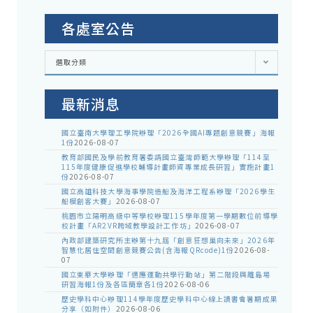
各處室公告
各
選取分類
處
室
公
告
最新消息
國立臺南大學理工學院辦理「2026全國AI專題創意競賽」海報
1份
2026-08-07
教育部國民及學前教育署委請國立臺灣師範大學辦理「114至
115年度健康促進學校輔導計畫師資專業成長研習」實施計畫1
份
2026-08-07
國立高雄科技大學海事學院造船及海洋工程系辦理「2026學生
船模創客大賽」
2026-08-07
桃園市立陽明高級中等學校辦理115學年度第一學期數位前導學
校計畫「AR2VR跨域教學設計工作坊」
2026-08-07
內政部建築研究所主辦第十九屆「創意狂想巢向未來」2026年
智慧化居住空間創意競賽公告(含海報QRcode)1份
2026-08-
07
國立東華大學辦理「適應運動共學行動站」第二階段與離島場
研習海報1份及各區簡章各1份
2026-08-06
歷史學科中心辦理114學年度歷史學科中心線上讀書會暑期成果
分享（如附件）
2026-08-06