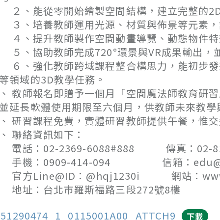
、能從零開始繪製空間結構，建立完整的2D
、培養教師運用光源、材質與佈景等元素，
、提升教師製作空間動畫導覽、動態物件特
、協助教師完成720°環景與VR成果輸出，
、強化教師跨域課程整合構思力，能初步發想
等領域的3D教學任務。
、 教師報名即贈予一個月「空間魔法師教育研習
並延長軟體使用期限至六個月，供教師未來教學
、 研習課程免費，實體研習教師提供午餐，惟
、 聯絡資訊如下：
話：02-2369-6088#888 傳真：02-819
機：0909-414-094 信箱：edu@win
方Line@ID：@hqj1230i 網站：www.wi
址：台北市羅斯福路三段272號8樓
151290474_1_0115001A00_ATTCH9
下載