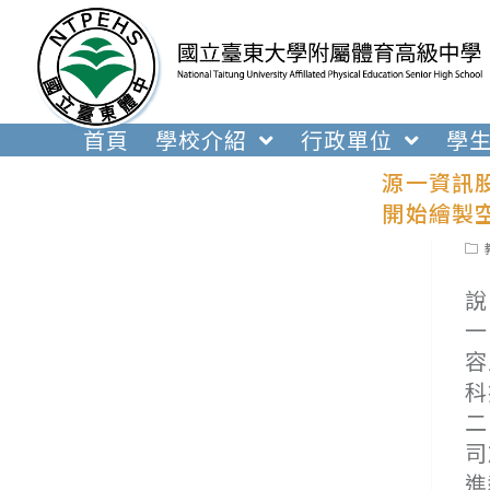
跳
轉
至
主
要
首頁
學校介紹
行政單位
學
內
源一資訊
容
開始繪製
Pos
cat
說
一
容
科
二
司
進