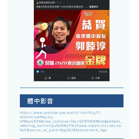
體中影音
https://www.youtube.com/watch?list=PLyj7F-
blDmYxiryAPAqLJLj-
hPMqaUKDK&time_continue=1&v=QFWTd08M8do&embeds_
referring_euri=https%3A%2F%2Fwww.ntpehs.ttct.edu.tw
%2F&source_ve_path=Mjg2NjY&feature=emb_logo