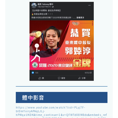
體中影音
https://www.youtube.com/watch?list=PLyj7F-
blDmYxiryAPAqLJLj-
hPMqaUKDK&time_continue=1&v=QFWTd08M8do&embeds_ref