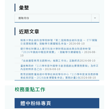
彙整
彙
選取月份
整
近期文章
銘傳大學金融科技學院辦理「第二屆銘傳金融科技盃 － ETF模擬
交易實戰競賽」鼓勵學生踴躍報名參加。
2026-08-10
健行學校財團法人健行科技大學財務金融系與台新證券辦理
「2026全國高中職投資競賽」，鼓勵學生踴躍報名。
2026-08-
10
『金融基礎教育主題教材』推廣工作坊」活動資訊
2026-08-10
臺東縣政府「115學年度全國學生創意戲劇比賽實施要點」及修正
內容對照表各乙份。
2026-08-10
教育部國教署高級中等學校美術學科中心「115學年度東區教師專
業成長研習－2026台東博覽會參訪」實施計畫1份
2026-08-10
校務重點工作
體中粉絲專頁