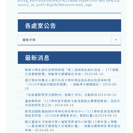
erring_euri=https%3A%2F%2Fwww.ntpehs.ttct.edu.tw%2F&
source_ve_path=Mjg2NjY&feature=emb_logo
各處室公告
各
選取分類
處
室
公
告
最新消息
銘傳大學金融科技學院辦理「第二屆銘傳金融科技盃 － ETF模擬
交易實戰競賽」鼓勵學生踴躍報名參加。
2026-08-10
健行學校財團法人健行科技大學財務金融系與台新證券辦理
「2026全國高中職投資競賽」，鼓勵學生踴躍報名。
2026-08-
10
『金融基礎教育主題教材』推廣工作坊」活動資訊
2026-08-10
臺東縣政府「115學年度全國學生創意戲劇比賽實施要點」及修正
內容對照表各乙份。
2026-08-10
教育部國教署高級中等學校美術學科中心「115學年度東區教師專
業成長研習－2026台東博覽會參訪」實施計畫1份
2026-08-10
國立臺南女子高級中學人權教育資源中心辦理115學年度上學期
「人權及轉型正義課程入校推廣計畫」，鼓勵社團教師依需求提出
申請。
2026-08-10