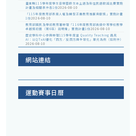
臺東縣115學年度學生音樂暨師生本土語及新住民語歌謠比賽實施
計畫及相關表件各1份
2026-08-10
「115年度教育部表揚人權及轉型正義教育推展貢獻獎」實施計畫
1份
2026-08-10
教育部國民及學前教育署辦理「116年度教育部高級中等學校教學
卓越獎初選（第6區）說明會」實施計畫1份
2026-08-10
歷史學科中心參與辦理115學年度當 Quality Teaching 遇見
AI：以QTxAI優化「西方／反西方與全球化」單元為例（如附件）
2026-08-10
網站連結
運動賽事日曆