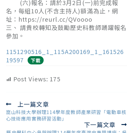
(六)報名：請於3月2日(一)前完成報
名，每組10人(不含主持人)額滿為止，網
址：https://reurl.cc/QVoooo
三、 請貴校轉知及鼓勵歷史科教師踴躍報名
參加。
1151290516_1_115A200169_1_161526
19597
下載
Post Views:
175
上一篇文章
Read
more
崑山科技大學辦理114學年度教師產業研習「電動車核
articles
心技術應用實務研習活動」
下一篇文章
歷史學科中心參與辦理114學年度臺灣史專題講座：吳