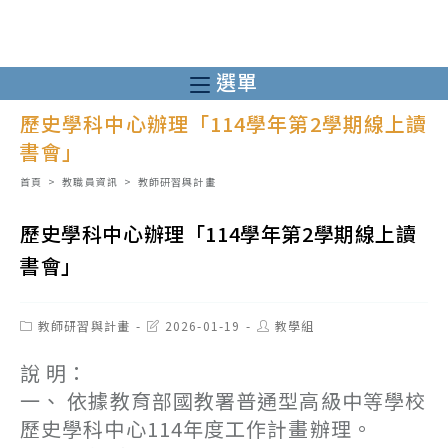
跳
轉
至
選單
主
歷史學科中心辦理「114學年第2學期線上讀
要
書會」
內
容
首頁
>
教職員資訊
>
教師研習與計畫
歷史學科中心辦理「114學年第2學期線上讀
書會」
Post
Post
Post
教師研習與計畫
2026-01-19
教學組
category:
last
author:
modified:
說 明：
一、 依據教育部國教署普通型高級中等學校
歷史學科中心114年度工作計畫辦理。