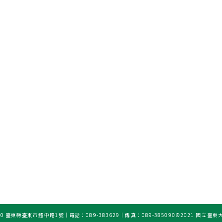
0 臺東縣臺東市體中路1號｜電話：089-383629｜傳真：089-385090
©2021 國立臺