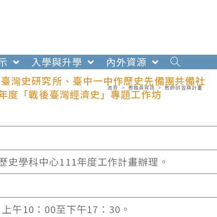
示
入學與升學
內外資源
學臺灣史研究所、臺中一中作歷史先備團共備社
首頁
>
教職員資訊
>
教師研習與計畫
學年度「戰後臺灣經濟史」專題工作坊
歷史學科中心111年度工作計畫辦理。
，上午10：00至下午17：30。