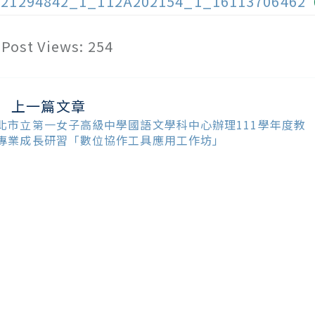
121294842_1_112A202154_1_16113706462
Post Views:
254
上一篇文章
ead
ore
北市立第一女子高級中學國語文學科中心辦理111學年度教
ticles
專業成長研習「數位協作工具應用工作坊」