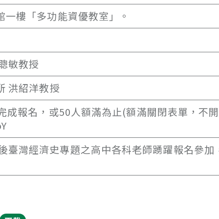
學館一樓「多功能資優教室」。
吳聰敏教授
所 洪紹洋教授
前完成報名，或50人額滿為止(額滿關閉表單，不
oY
後臺灣經濟史專題之高中各科老師踴躍報名參加