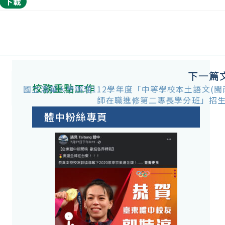
下載
下一篇
校務重點工作
國立清華大學辦理112學年度「中等學校本土語文(閩
師在職進修第二專長學分班」招
體中粉絲專頁