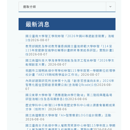
各
選取分類
處
室
公
告
最新消息
國立臺南大學理工學院辦理「2026全國AI專題創意競賽」海報
1份
2026-08-07
教育部國民及學前教育署委請國立臺灣師範大學辦理「114至
115年度健康促進學校輔導計畫師資專業成長研習」實施計畫1
份
2026-08-07
國立高雄科技大學海事學院造船及海洋工程系辦理「2026學生
船模創客大賽」
2026-08-07
桃園市立陽明高級中等學校辦理115學年度第一學期數位前導學
校計畫「AR2VR跨域教學設計工作坊」
2026-08-07
內政部建築研究所主辦第十九屆「創意狂想巢向未來」2026年
智慧化居住空間創意競賽公告(含海報QRcode)1份
2026-08-
07
國立東華大學辦理「適應運動共學行動站」第二階段與離島場
研習海報1份及各區簡章各1份
2026-08-06
歷史學科中心辦理114學年度歷史學科中心線上讀書會暑期成果
分享（如附件）
2026-08-06
國立高雄餐旅大學辦理「AI+智慧餐飲LOGO設計競賽」活動
2026-08-06
國立臺南女子高級中學人權教育資源中心辦理115學年度上學期
「人權及轉型正義課程入校推廣計畫」實施計畫
2026-08-06