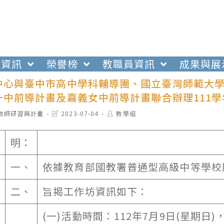
生資訊
榮譽榜
教職員資訊
成果與展
中心與臺中市高中學科輔導團、國立臺灣師範大
一中前導計畫及嘉義女中前導計畫聯合辦理111
t
Post
Post
教師研習與計畫
2023-07-04
教學組
egory:
last
author:
modified:
明：
一、
依據教育部國教署普通型高級中等學校
二、
旨揭工作坊資訊如下：
(一)活動時間：112年7月9日(星期日)