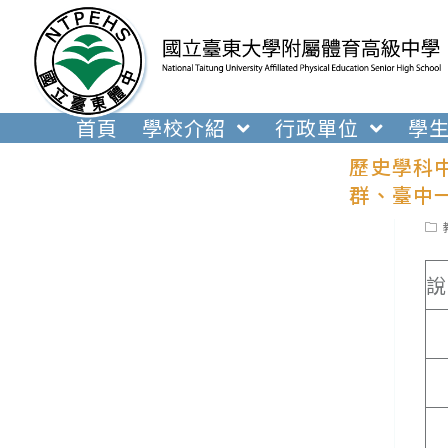
跳
轉
至
主
要
首頁
學校介紹
行政單位
學
內
歷史學科
容
群、臺中
Pos
cat
說