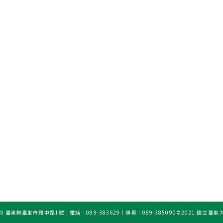
0 臺東縣臺東市體中路1號｜電話：089-383629｜傳真：089-385090
©2021 國立臺