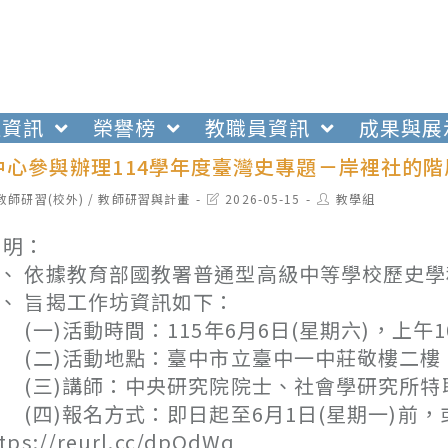
生資訊
榮譽榜
教職員資訊
成果與展
中心參與辦理114學年度臺灣史專題－岸裡社的
t
Post
Post
教師研習(校外)
/
教師研習與計畫
2026-05-15
教學組
egory:
last
author:
modified:
 明：
、 依據教育部國教署普通型高級中等學校歷史學
、 旨揭工作坊資訊如下：
一)活動時間：115年6月6日(星期六)，上午1
二)活動地點：臺中市立臺中一中莊敬樓二樓
三)講師：中央研究院院士、社會學研究所特聘
四)報名方式：即日起至6月1日(星期一)前，
tps://reurl.cc/dpOdWq