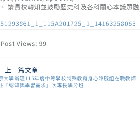
、 請貴校轉知並鼓勵歷史科及各科關心本議題
151293861_1_115A201725_1_14163258063
Post Views:
99
上一篇文章
ead
ore
原大學辦理115年度中等學校特殊教育身心障礙組在職教師
ticles
註「認知與學習需求」次專長學分班