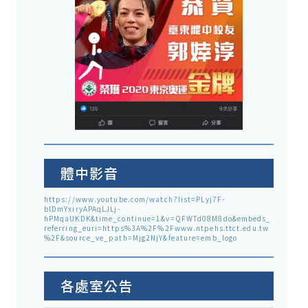
體中影音
https://www.youtube.com/watch?list=PLyj7F-
blDmYxiryAPAqLJLj-
hPMqaUKDK&time_continue=1&v=QFWTd08M8do&embeds_
referring_euri=https%3A%2F%2Fwww.ntpehs.ttct.edu.tw
%2F&source_ve_path=Mjg2NjY&feature=emb_logo
各處室公告