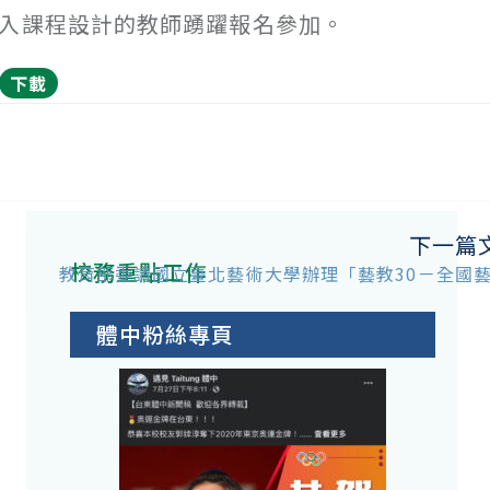
融入課程設計的教師踴躍報名參加。
下載
下一篇
校務重點工作
教育部委請國立臺北藝術大學辦理「藝教30－全國
體中粉絲專頁