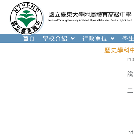
跳
轉
至
主
要
首頁
學校介紹
行政單位
學
內
歷史學科
容
Pos
cat
說
一
二
(
(
(
(
ht