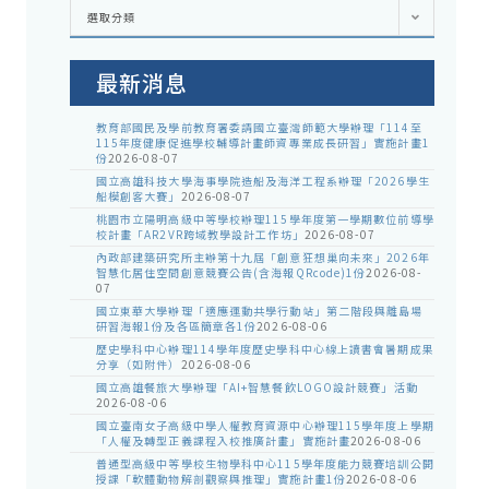
各
選取分類
處
室
公
告
最新消息
教育部國民及學前教育署委請國立臺灣師範大學辦理「114至
115年度健康促進學校輔導計畫師資專業成長研習」實施計畫1
份
2026-08-07
國立高雄科技大學海事學院造船及海洋工程系辦理「2026學生
船模創客大賽」
2026-08-07
桃園市立陽明高級中等學校辦理115學年度第一學期數位前導學
校計畫「AR2VR跨域教學設計工作坊」
2026-08-07
內政部建築研究所主辦第十九屆「創意狂想巢向未來」2026年
智慧化居住空間創意競賽公告(含海報QRcode)1份
2026-08-
07
國立東華大學辦理「適應運動共學行動站」第二階段與離島場
研習海報1份及各區簡章各1份
2026-08-06
歷史學科中心辦理114學年度歷史學科中心線上讀書會暑期成果
分享（如附件）
2026-08-06
國立高雄餐旅大學辦理「AI+智慧餐飲LOGO設計競賽」活動
2026-08-06
國立臺南女子高級中學人權教育資源中心辦理115學年度上學期
「人權及轉型正義課程入校推廣計畫」實施計畫
2026-08-06
普通型高級中等學校生物學科中心115學年度能力競賽培訓公開
授課「軟體動物解剖觀察與推理」實施計畫1份
2026-08-06