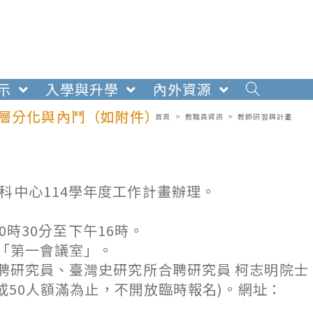
示
入學與升學
內外資源
階層分化與內鬥（如附件）
首頁
>
教職員資訊
>
教師研習與計畫
科中心114學年度工作計畫辦理。
0時30分至下午16時。
「第一會議室」。
研究員、臺灣史研究所合聘研究員 柯志明院士
或50人額滿為止，不開放臨時報名)。網址：