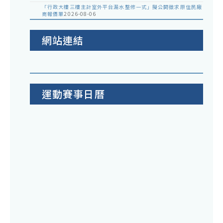
「行政大樓三樓主計室外平台漏水整修一式」擬公開徵求原住民廠
商報價單
2026-08-06
網站連結
運動賽事日曆