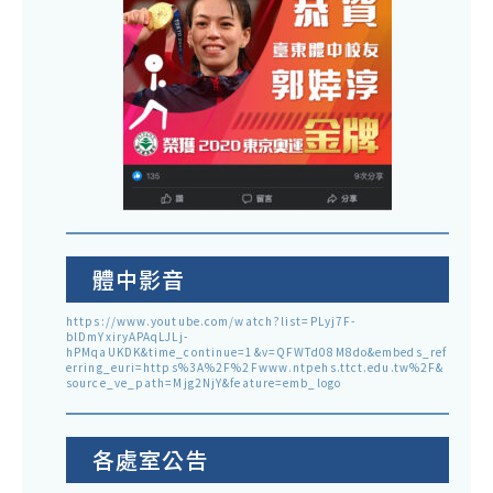
體中影音
https://www.youtube.com/watch?list=PLyj7F-
blDmYxiryAPAqLJLj-
hPMqaUKDK&time_continue=1&v=QFWTd08M8do&embeds_ref
erring_euri=https%3A%2F%2Fwww.ntpehs.ttct.edu.tw%2F&
source_ve_path=Mjg2NjY&feature=emb_logo
各處室公告