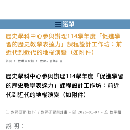
跳
轉
至
選單
主
歷史學科中心參與辦理114學年度「促進學
要
習的歷史教學表達力」課程設計工作坊：前
內
近代到近代的地權演變（如附件）
容
首頁
>
教職員資訊
>
教師研習與計畫
歷史學科中心參與辦理114學年度「促進學習
的歷史教學表達力」課程設計工作坊：前近
代到近代的地權演變（如附件）
Post
Post
Post
教師研習(校外)
/
教師研習與計畫
2026-01-07
教學組
category:
last
author:
modified:
說 明：