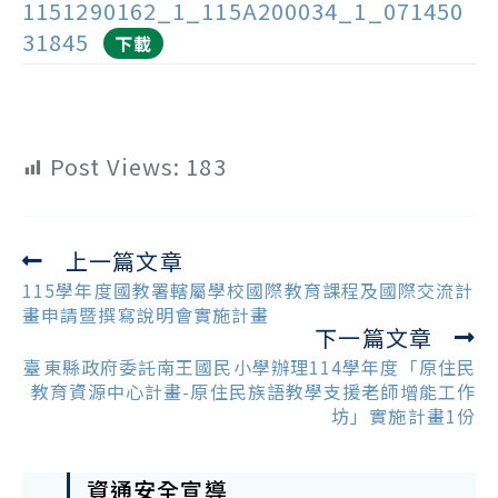
1151290162_1_115A200034_1_071450
31845
下載
Post Views:
183
上一篇文章
Read
more
115學年度國教署轄屬學校國際教育課程及國際交流計
articles
畫申請暨撰寫說明會實施計畫
下一篇文章
臺東縣政府委託南王國民小學辦理114學年度「原住民
教育資源中心計畫-原住民族語教學支援老師增能工作
坊」實施計畫1份
資通安全宣導