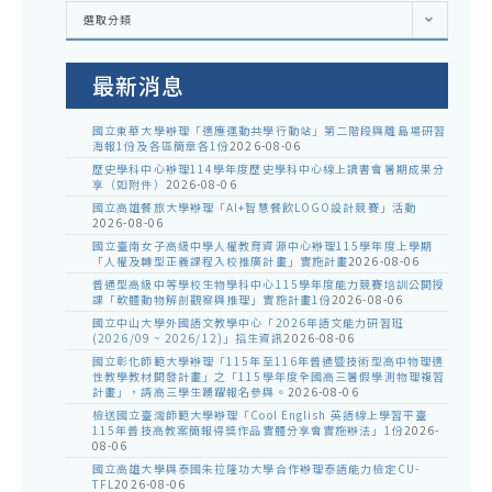
各
選取分類
處
室
公
告
最新消息
國立東華大學辦理「適應運動共學行動站」第二階段與離島場研習
海報1份及各區簡章各1份
2026-08-06
歷史學科中心辦理114學年度歷史學科中心線上讀書會暑期成果分
享（如附件）
2026-08-06
國立高雄餐旅大學辦理「AI+智慧餐飲LOGO設計競賽」活動
2026-08-06
國立臺南女子高級中學人權教育資源中心辦理115學年度上學期
「人權及轉型正義課程入校推廣計畫」實施計畫
2026-08-06
普通型高級中等學校生物學科中心115學年度能力競賽培訓公開授
課「軟體動物解剖觀察與推理」實施計畫1份
2026-08-06
國立中山大學外國語文教學中心「2026年語文能力研習班
(2026/09 ~ 2026/12)」招生資訊
2026-08-06
國立彰化師範大學辦理「115年至116年普通暨技術型高中物理適
性教學教材開發計畫」之「115學年度全國高三暑假學測物理複習
計畫」，請高三學生踴躍報名參與。
2026-08-06
檢送國立臺灣師範大學辦理「Cool English 英語線上學習平臺
115年普技高教案簡報得獎作品實體分享會實施辦法」1份
2026-
08-06
國立高雄大學與泰國朱拉隆功大學合作辦理泰語能力檢定CU-
TFL
2026-08-06