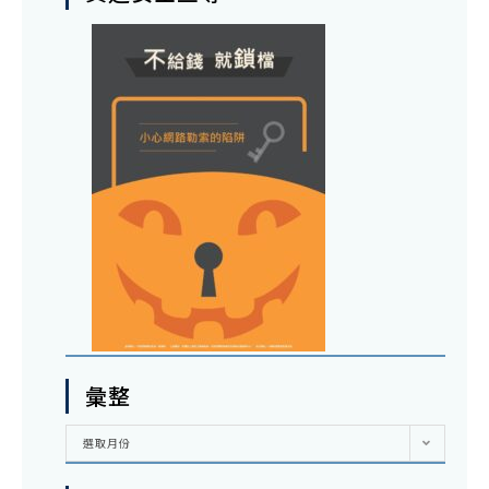
彙整
彙
選取月份
整