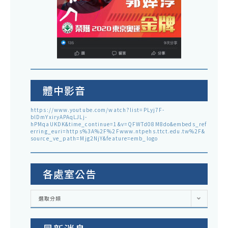
體中影音
https://www.youtube.com/watch?list=PLyj7F-
blDmYxiryAPAqLJLj-
hPMqaUKDK&time_continue=1&v=QFWTd08M8do&embeds_ref
erring_euri=https%3A%2F%2Fwww.ntpehs.ttct.edu.tw%2F&
source_ve_path=Mjg2NjY&feature=emb_logo
各處室公告
各
選取分類
處
室
公
告