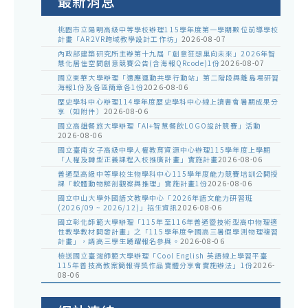
最新消息
桃園市立陽明高級中等學校辦理115學年度第一學期數位前導學校
計畫「AR2VR跨域教學設計工作坊」
2026-08-07
內政部建築研究所主辦第十九屆「創意狂想巢向未來」2026年智
慧化居住空間創意競賽公告(含海報QRcode)1份
2026-08-07
國立東華大學辦理「適應運動共學行動站」第二階段與離島場研習
海報1份及各區簡章各1份
2026-08-06
歷史學科中心辦理114學年度歷史學科中心線上讀書會暑期成果分
享（如附件）
2026-08-06
國立高雄餐旅大學辦理「AI+智慧餐飲LOGO設計競賽」活動
2026-08-06
國立臺南女子高級中學人權教育資源中心辦理115學年度上學期
「人權及轉型正義課程入校推廣計畫」實施計畫
2026-08-06
普通型高級中等學校生物學科中心115學年度能力競賽培訓公開授
課「軟體動物解剖觀察與推理」實施計畫1份
2026-08-06
國立中山大學外國語文教學中心「2026年語文能力研習班
(2026/09 ~ 2026/12)」招生資訊
2026-08-06
國立彰化師範大學辦理「115年至116年普通暨技術型高中物理適
性教學教材開發計畫」之「115學年度全國高三暑假學測物理複習
計畫」，請高三學生踴躍報名參與。
2026-08-06
檢送國立臺灣師範大學辦理「Cool English 英語線上學習平臺
115年普技高教案簡報得獎作品實體分享會實施辦法」1份
2026-
08-06