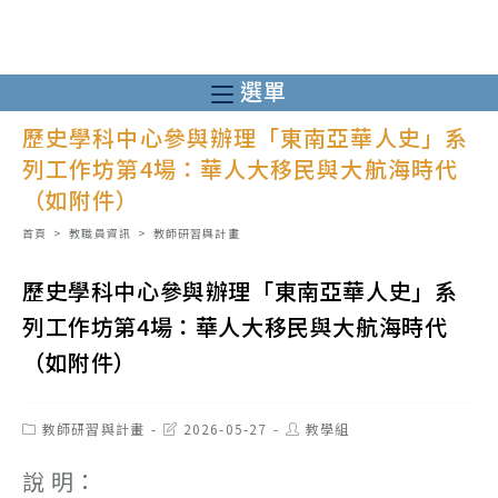
跳
轉
至
選單
主
歷史學科中心參與辦理「東南亞華人史」系
要
列工作坊第4場：華人大移民與大航海時代
內
（如附件）
容
首頁
>
教職員資訊
>
教師研習與計畫
歷史學科中心參與辦理「東南亞華人史」系
列工作坊第4場：華人大移民與大航海時代
（如附件）
Post
Post
Post
教師研習與計畫
2026-05-27
教學組
category:
last
author:
modified:
說 明：