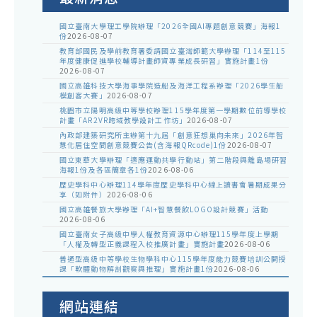
國立臺南大學理工學院辦理「2026全國AI專題創意競賽」海報1
份
2026-08-07
教育部國民及學前教育署委請國立臺灣師範大學辦理「114至115
年度健康促進學校輔導計畫師資專業成長研習」實施計畫1份
2026-08-07
國立高雄科技大學海事學院造船及海洋工程系辦理「2026學生船
模創客大賽」
2026-08-07
桃園市立陽明高級中等學校辦理115學年度第一學期數位前導學校
計畫「AR2VR跨域教學設計工作坊」
2026-08-07
內政部建築研究所主辦第十九屆「創意狂想巢向未來」2026年智
慧化居住空間創意競賽公告(含海報QRcode)1份
2026-08-07
國立東華大學辦理「適應運動共學行動站」第二階段與離島場研習
海報1份及各區簡章各1份
2026-08-06
歷史學科中心辦理114學年度歷史學科中心線上讀書會暑期成果分
享（如附件）
2026-08-06
國立高雄餐旅大學辦理「AI+智慧餐飲LOGO設計競賽」活動
2026-08-06
國立臺南女子高級中學人權教育資源中心辦理115學年度上學期
「人權及轉型正義課程入校推廣計畫」實施計畫
2026-08-06
普通型高級中等學校生物學科中心115學年度能力競賽培訓公開授
課「軟體動物解剖觀察與推理」實施計畫1份
2026-08-06
網站連結