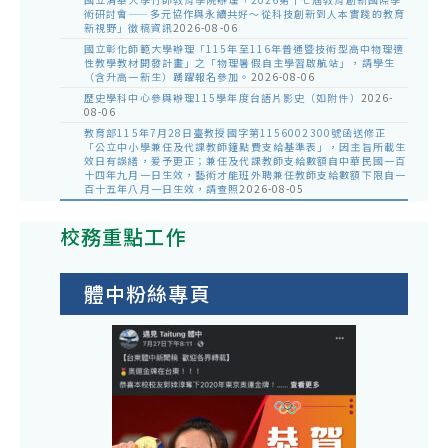
術研討會——多元協作與永續共好～從科技創新到人本實踐的教育
新視野」徵稿資訊
2026-08-06
國立彰化師範大學辦理「115年至116年普通暨技術型高中物理適
性教學教材開發計畫」之「物理暑假自主學習啟航站」，請學生
（含升高一新生）踴躍報名參加。
2026-08-06
歷史學科中心參與辦理115學年度台語片影史（如附件）
2026-
08-06
教育部115年7月28日臺教授國字第1156002300號函送修正
「公立中小學兼任及代課教師鐘點費支給基準表」，因主旨所載生
效日有誤繕，爰予更正；兼任及代課教師支給數額自中華民國一百
十四年九月一日生效，藝術才能班外聘兼任教師支給數額下限自一
百十五年八月一日生效，請查照
2026-08-05
校務重點工作
體中粉絲專頁