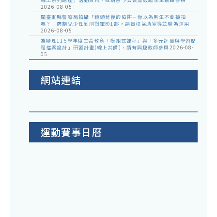
2026-08-05
關臺東縣警察局拍攝「鏡頭背後的陷阱－你以為男生不會被拍
嗎？」防制兒少性剝削微電影1部，請貴校協助宣導並廣為運用
2026-08-05
為辦理115學年度生命教育「模組式課程」與「多元評量與學習歷
程檔案設計」研習計畫(線上共備)，請有興趣教師參與
2026-08-
05
網站連結
運動賽事日曆