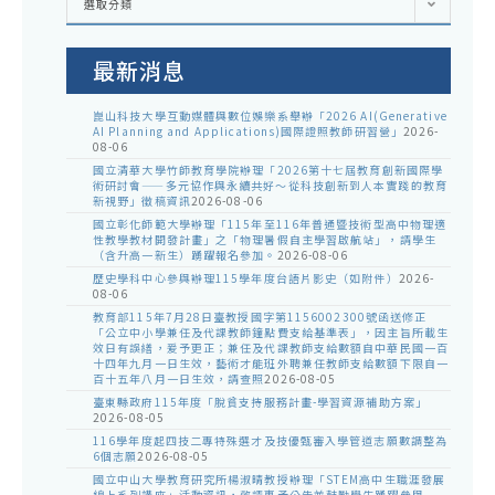
選取分類
處
室
公
告
最新消息
崑山科技大學互動媒體與數位娛樂系舉辦「2026 AI(Generative
AI Planning and Applications)國際證照教師研習營」
2026-
08-06
國立清華大學竹師教育學院辦理「2026第十七屆教育創新國際學
術研討會——多元協作與永續共好～從科技創新到人本實踐的教育
新視野」徵稿資訊
2026-08-06
國立彰化師範大學辦理「115年至116年普通暨技術型高中物理適
性教學教材開發計畫」之「物理暑假自主學習啟航站」，請學生
（含升高一新生）踴躍報名參加。
2026-08-06
歷史學科中心參與辦理115學年度台語片影史（如附件）
2026-
08-06
教育部115年7月28日臺教授國字第1156002300號函送修正
「公立中小學兼任及代課教師鐘點費支給基準表」，因主旨所載生
效日有誤繕，爰予更正；兼任及代課教師支給數額自中華民國一百
十四年九月一日生效，藝術才能班外聘兼任教師支給數額下限自一
百十五年八月一日生效，請查照
2026-08-05
臺東縣政府115年度「脫貧支持服務計畫-學習資源補助方案」
2026-08-05
116學年度起四技二專特殊選才及技優甄審入學管道志願數調整為
6個志願
2026-08-05
國立中山大學教育研究所楊淑晴教授辦理「STEM高中生職涯發展
線上系列講座」活動資訊，敬請惠予公告並鼓勵學生踴躍參與