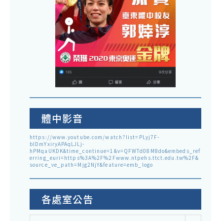
體中影音
https://www.youtube.com/watch?list=PLyj7F-
blDmYxiryAPAqLJLj-
hPMqaUKDK&time_continue=1&v=QFWTd08M8do&embeds_ref
erring_euri=https%3A%2F%2Fwww.ntpehs.ttct.edu.tw%2F&
source_ve_path=Mjg2NjY&feature=emb_logo
各處室公告
各