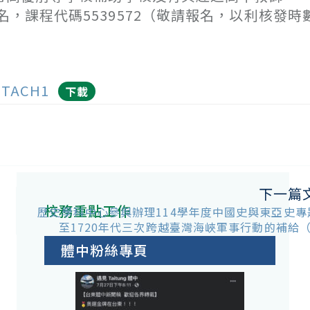
課程代碼5539572（敬請報名，以利核發時
TTACH1
下載
下一篇
校務重點工作
歷史學科中心參與辦理114學年度中國史與東亞史專題
至1720年代三次跨越臺灣海峽軍事行動的補給
體中粉絲專頁