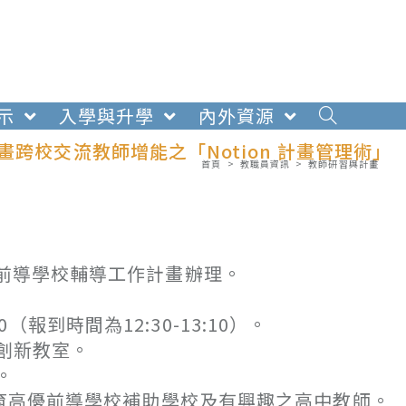
示
入學與升學
內外資源
跨校交流教師增能之「Notion 計畫管理術」
首頁
>
教職員資訊
>
教師研習與計畫
要前導學校輔導工作計畫辦理。
0（報到時間為12:30-13:10）。
創新教室。
。
育高優前導學校補助學校及有興趣之高中教師。