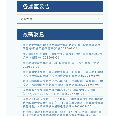
各處室公告
各
選取分類
處
室
公
告
最新消息
國立東華大學辦理「適應運動共學行動站」第二階段與離島場
研習海報1份及各區簡章各1份
2026-08-06
歷史學科中心辦理114學年度歷史學科中心線上讀書會暑期成果
分享（如附件）
2026-08-06
國立高雄餐旅大學辦理「AI+智慧餐飲LOGO設計競賽」活動
2026-08-06
國立臺南女子高級中學人權教育資源中心辦理115學年度上學期
「人權及轉型正義課程入校推廣計畫」實施計畫
2026-08-06
普通型高級中等學校生物學科中心115學年度能力競賽培訓公開
授課「軟體動物解剖觀察與推理」實施計畫1份
2026-08-06
國立中山大學外國語文教學中心「2026年語文能力研習班
(2026/09 ~ 2026/12)」招生資訊
2026-08-06
國立彰化師範大學辦理「115年至116年普通暨技術型高中物理
適性教學教材開發計畫」之「115學年度全國高三暑假學測物理
複習計畫」，請高三學生踴躍報名參與。
2026-08-06
檢送國立臺灣師範大學辦理「Cool English 英語線上學習平臺
115年普技高教案簡報得獎作品實體分享會實施辦法」1份