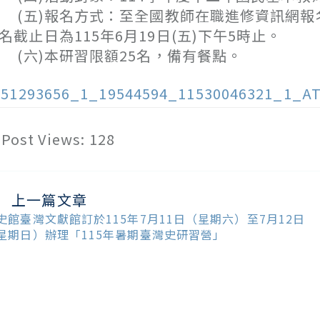
五)報名方式：至全國教師在職進修資訊網報名，
名截止日為115年6月19日(五)下午5時止。
六)本研習限額25名，備有餐點。
151293656_1_19544594_11530046321_1_A
Post Views:
128
上一篇文章
ead
ore
史館臺灣文獻館訂於115年7月11日（星期六）至7月12日
ticles
星期日）辦理「115年暑期臺灣史研習營」