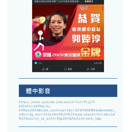
體中影音
https://www.youtube.com/watch?list=PLyj7F-
blDmYxiryAPAqLJLj-
hPMqaUKDK&time_continue=1&v=QFWTd08M8do&embeds_
referring_euri=https%3A%2F%2Fwww.ntpehs.ttct.edu.tw
%2F&source_ve_path=Mjg2NjY&feature=emb_logo