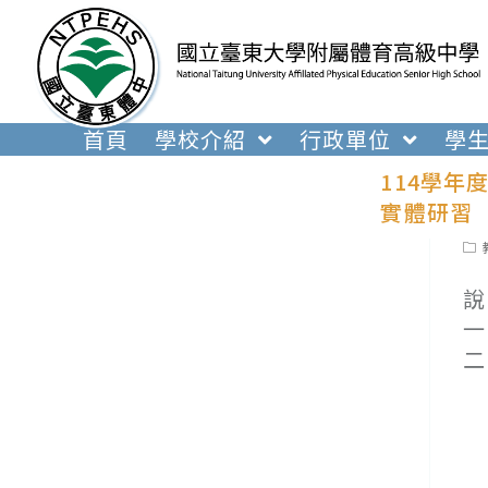
跳
轉
至
主
要
首頁
學校介紹
行政單位
學
內
114學年
容
實體研習
Pos
cat
說
一
二
(
(
(
(