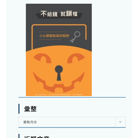
彙整
彙
選取月份
整