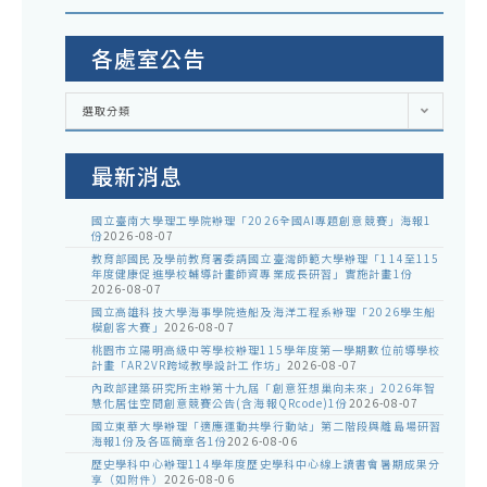
各處室公告
各
選取分類
處
室
公
告
最新消息
國立臺南大學理工學院辦理「2026全國AI專題創意競賽」海報1
份
2026-08-07
教育部國民及學前教育署委請國立臺灣師範大學辦理「114至115
年度健康促進學校輔導計畫師資專業成長研習」實施計畫1份
2026-08-07
國立高雄科技大學海事學院造船及海洋工程系辦理「2026學生船
模創客大賽」
2026-08-07
桃園市立陽明高級中等學校辦理115學年度第一學期數位前導學校
計畫「AR2VR跨域教學設計工作坊」
2026-08-07
內政部建築研究所主辦第十九屆「創意狂想巢向未來」2026年智
慧化居住空間創意競賽公告(含海報QRcode)1份
2026-08-07
國立東華大學辦理「適應運動共學行動站」第二階段與離島場研習
海報1份及各區簡章各1份
2026-08-06
歷史學科中心辦理114學年度歷史學科中心線上讀書會暑期成果分
享（如附件）
2026-08-06