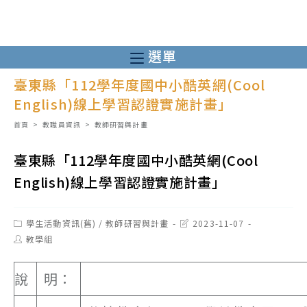
跳
轉
至
選單
主
臺東縣「112學年度國中小酷英網(Cool
要
English)線上學習認證實施計畫」
內
容
首頁
>
教職員資訊
>
教師研習與計畫
臺東縣「112學年度國中小酷英網(Cool
English)線上學習認證實施計畫」
Post
Post
學生活動資訊(舊)
/
教師研習與計畫
2023-11-07
category:
last
Post
教學組
modified:
author:
說
明：