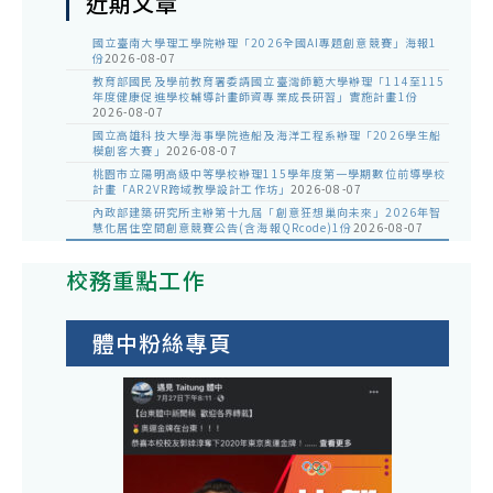
近期文章
國立臺南大學理工學院辦理「2026全國AI專題創意競賽」海報1
份
2026-08-07
教育部國民及學前教育署委請國立臺灣師範大學辦理「114至115
年度健康促進學校輔導計畫師資專業成長研習」實施計畫1份
2026-08-07
國立高雄科技大學海事學院造船及海洋工程系辦理「2026學生船
模創客大賽」
2026-08-07
桃園市立陽明高級中等學校辦理115學年度第一學期數位前導學校
計畫「AR2VR跨域教學設計工作坊」
2026-08-07
內政部建築研究所主辦第十九屆「創意狂想巢向未來」2026年智
慧化居住空間創意競賽公告(含海報QRcode)1份
2026-08-07
校務重點工作
體中粉絲專頁