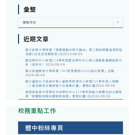
彙整
彙
選取月份
整
近期文章
國立東華大學辦理「適應運動共學行動站」第二階段與離島場研習
海報1份及各區簡章各1份
2026-08-06
歷史學科中心辦理114學年度歷史學科中心線上讀書會暑期成果分
享（如附件）
2026-08-06
國立高雄餐旅大學辦理「AI+智慧餐飲LOGO設計競賽」活動
2026-08-06
國立臺南女子高級中學人權教育資源中心辦理115學年度上學期
「人權及轉型正義課程入校推廣計畫」實施計畫
2026-08-06
普通型高級中等學校生物學科中心115學年度能力競賽培訓公開授
課「軟體動物解剖觀察與推理」實施計畫1份
2026-08-06
校務重點工作
體中粉絲專頁