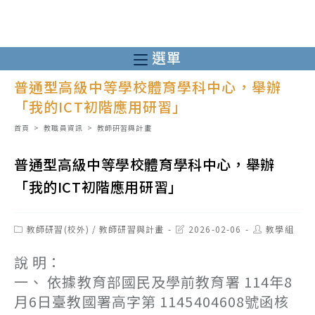
跳
轉
至
選單
主
普通型高級中等學校體育學科中心，舉辦
要
「我的ICT初階應用研習」
內
容
首頁
>
教職員資訊
>
教師研習與計畫
普通型高級中等學校體育學科中心，舉辦
「我的ICT初階應用研習」
Post
Post
Post
教師研習(校外)
/
教師研習與計畫
2026-02-06
教學組
category:
last
author:
modified:
說 明：
一、 依據教育部國民及學前教育署 114年8
月6日臺教國署高字第 1145404608號函核