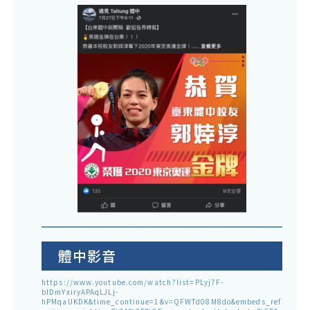
體中影音
https://www.youtube.com/watch?list=PLyj7F-
blDmYxiryAPAqLJLj-
hPMqaUKDK&time_continue=1&v=QFWTd08M8do&embeds_ref