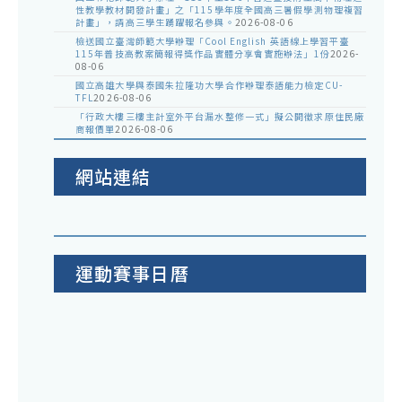
性教學教材開發計畫」之「115學年度全國高三暑假學測物理複習
計畫」，請高三學生踴躍報名參與。
2026-08-06
檢送國立臺灣師範大學辦理「Cool English 英語線上學習平臺
115年普技高教案簡報得獎作品實體分享會實施辦法」1份
2026-
08-06
國立高雄大學與泰國朱拉隆功大學合作辦理泰語能力檢定CU-
TFL
2026-08-06
「行政大樓三樓主計室外平台漏水整修一式」擬公開徵求原住民廠
商報價單
2026-08-06
網站連結
運動賽事日曆