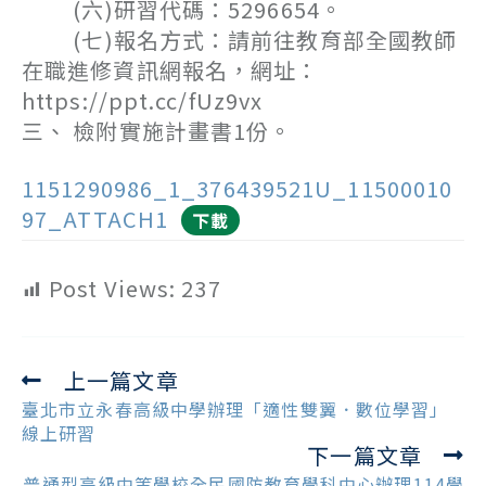
(六)研習代碼：5296654。
(七)報名方式：請前往教育部全國教師
在職進修資訊網報名，網址：
https://ppt.cc/fUz9vx
三、 檢附實施計畫書1份。
1151290986_1_376439521U_11500010
97_ATTACH1
下載
Post Views:
237
上一篇文章
Read
more
臺北市立永春高級中學辦理「適性雙翼．數位學習」
articles
線上研習
下一篇文章
普通型高級中等學校全民國防教育學科中心辦理114學