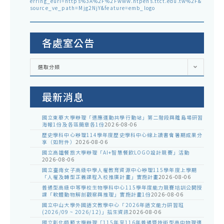
erring_euri=https%3A%2F%2Fwww.ntpehs.ttct.edu.tw%2F&
source_ve_path=Mjg2NjY&feature=emb_logo
各處室公告
各
選取分類
處
室
公
告
最新消息
國立東華大學辦理「適應運動共學行動站」第二階段與離島場研習
海報1份及各區簡章各1份
2026-08-06
歷史學科中心辦理114學年度歷史學科中心線上讀書會暑期成果分
享（如附件）
2026-08-06
國立高雄餐旅大學辦理「AI+智慧餐飲LOGO設計競賽」活動
2026-08-06
國立臺南女子高級中學人權教育資源中心辦理115學年度上學期
「人權及轉型正義課程入校推廣計畫」實施計畫
2026-08-06
普通型高級中等學校生物學科中心115學年度能力競賽培訓公開授
課「軟體動物解剖觀察與推理」實施計畫1份
2026-08-06
國立中山大學外國語文教學中心「2026年語文能力研習班
(2026/09 ~ 2026/12)」招生資訊
2026-08-06
國立彰化師範大學辦理「115年至116年普通暨技術型高中物理適