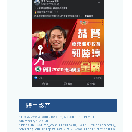
體中影音
https://www.youtube.com/watch?list=PLyj7F-
blDmYxiryAPAqLJLj-
hPMqaUKDK&time_continue=1&v=QFWTd08M8do&embeds_
referring_euri=https%3A%2F%2Fwww.ntpehs.ttct.edu.tw