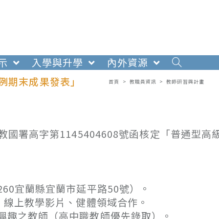
示
入學與升學
內外資源
示例期末成果發表」
首頁
>
教職員資訊
>
教師研習與計畫
教國署高字第1145404608號函核定「普通型高
60宜蘭縣宜蘭市延平路50號）。
、線上教學影片、健體領域合作。
興趣之教師（高中職教師優先錄取）。