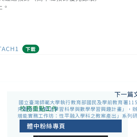
止。
TACH1
下載
下一篇
國立臺灣師範大學執行教育部國民及學前教育署11
校務重點工作
升國中小女學生學習科學與數學學習興趣計畫」，
增能實務工作坊：性平融入學科之教案產出」系列
體中粉絲專頁