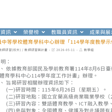
生資訊
榮譽榜
教職員資訊
成果與展
級中等學校體育學科中心辦理「114學年度教學
t
Post
Post
教師研習(校外)
/
教師研習與計畫
2026-05-11
教學組
egory:
last
author:
modified:
 明：
、 依據教育部國民及學前教育署114年8月6日臺
體育學科中心114學年度工作計畫」辦理。
、 旨揭研習相關辦理資訊如下：
一)研習時間：115年6月26日（星期五）。
二)研習地點：國立宜蘭高級商業職業學校（2
三)研習內容：雙語體育教學、ICT融入教學
四)參與對象：全國體育、健護及對此議題有