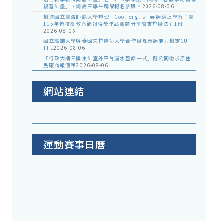
複習計畫」，請高三學生踴躍報名參與。
2026-08-06
檢送國立臺灣師範大學辦理「Cool English 英語線上學習平臺
115年普技高教案簡報得獎作品實體分享會實施辦法」1份
2026-08-06
國立高雄大學與泰國朱拉隆功大學合作辦理泰語能力檢定CU-
TFL
2026-08-06
「行政大樓三樓主計室外平台漏水整修一式」擬公開徵求原住
民廠商報價單
2026-08-06
網站連結
運動賽事日曆