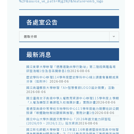
%2F&source_ve_path=Mjg2NjY&feature=emb_logo
各處室公告
各
選取分類
處
室
公
告
最新消息
國立東華大學辦理「適應運動共學行動站」第二階段與離島場
研習海報1份及各區簡章各1份
2026-08-06
歷史學科中心辦理114學年度歷史學科中心線上讀書會暑期成果
分享（如附件）
2026-08-06
國立高雄餐旅大學辦理「AI+智慧餐飲LOGO設計競賽」活動
2026-08-06
國立臺南女子高級中學人權教育資源中心辦理115學年度上學期
「人權及轉型正義課程入校推廣計畫」實施計畫
2026-08-06
普通型高級中等學校生物學科中心115學年度能力競賽培訓公開
授課「軟體動物解剖觀察與推理」實施計畫1份
2026-08-06
國立中山大學外國語文教學中心「2026年語文能力研習班
(2026/09 ~ 2026/12)」招生資訊
2026-08-06
國立彰化師範大學辦理「115年至116年普通暨技術型高中物理
適性教學教材開發計畫」之「115學年度全國高三暑假學測物理