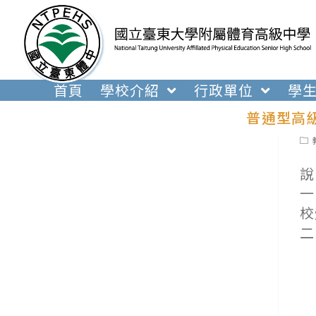
跳
轉
至
主
要
首頁
學校介紹
行政單位
學
內
普通型高
容
Pos
cat
說
一
校
二
(
(
(
(