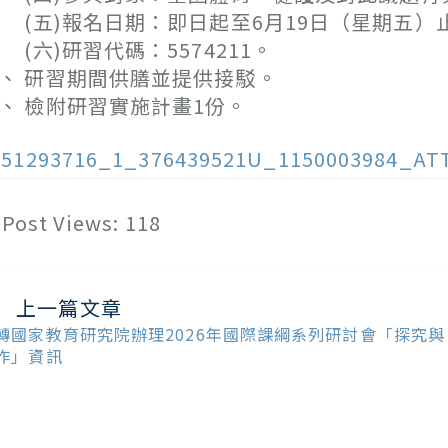
五)報名日期：即日起至6月19日（星期五）
六)研習代碼：5574211。
、 研習期間供膳並提供接駁。
、 檢附研習實施計畫1份。
151293716_1_376439521U_1150003984_AT
Post Views:
118
上一篇文章
ead
ore
轉國家教育研究院辦理2026年國際課綱系列研討會「探究與
ticles
作」資訊