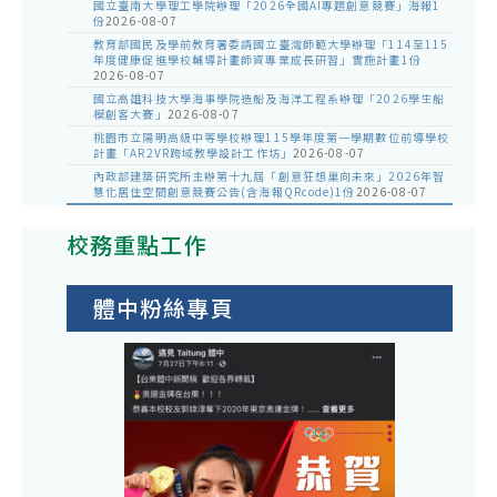
國立臺南大學理工學院辦理「2026全國AI專題創意競賽」海報1
份
2026-08-07
教育部國民及學前教育署委請國立臺灣師範大學辦理「114至115
年度健康促進學校輔導計畫師資專業成長研習」實施計畫1份
2026-08-07
國立高雄科技大學海事學院造船及海洋工程系辦理「2026學生船
模創客大賽」
2026-08-07
桃園市立陽明高級中等學校辦理115學年度第一學期數位前導學校
計畫「AR2VR跨域教學設計工作坊」
2026-08-07
內政部建築研究所主辦第十九屆「創意狂想巢向未來」2026年智
慧化居住空間創意競賽公告(含海報QRcode)1份
2026-08-07
校務重點工作
體中粉絲專頁