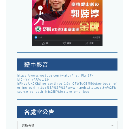
體中影音
https://www.youtube.com/watch?list=PLyj7F-
blDmYxiryAPAqLJLj-
hPMqaUKDK&time_continue=1&v=QFWTd08M8do&embeds_ref
erring_euri=https%3A%2F%2Fwww.ntpehs.ttct.edu.tw%2F&
source_ve_path=Mjg2NjY&feature=emb_logo
各處室公告
各
選取分類
處