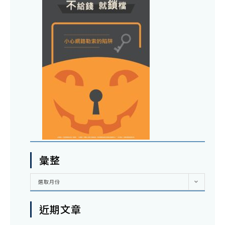
彙整
彙
選取月份
整
近期文章