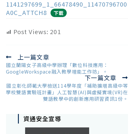
1141297699_1_66478490_11470796700
A0C_ATTCH8
下載
Post Views:
201
上一篇文章
Read
more
國立蘭陽女子高級中學辦理「數位科技應用：
articles
GoogleWorkspace融入教學增能工作坊」。
下一篇文章
國立彰化師範大學檢送114學年度「補助擴增高級中等
學校雙語實驗班計畫」人工智慧(AI)與虛擬實境(VR)在
雙語教學中的創新應用研習資訊1份。
資通安全宣導