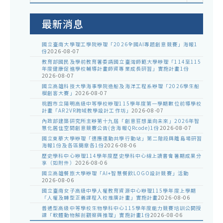
室
公
告
最新消息
國立臺南大學理工學院辦理「2026全國AI專題創意競賽」海報1
份
2026-08-07
教育部國民及學前教育署委請國立臺灣師範大學辦理「114至115
年度健康促進學校輔導計畫師資專業成長研習」實施計畫1份
2026-08-07
國立高雄科技大學海事學院造船及海洋工程系辦理「2026學生船
模創客大賽」
2026-08-07
桃園市立陽明高級中等學校辦理115學年度第一學期數位前導學校
計畫「AR2VR跨域教學設計工作坊」
2026-08-07
內政部建築研究所主辦第十九屆「創意狂想巢向未來」2026年智
慧化居住空間創意競賽公告(含海報QRcode)1份
2026-08-07
國立東華大學辦理「適應運動共學行動站」第二階段與離島場研習
海報1份及各區簡章各1份
2026-08-06
歷史學科中心辦理114學年度歷史學科中心線上讀書會暑期成果分
享（如附件）
2026-08-06
國立高雄餐旅大學辦理「AI+智慧餐飲LOGO設計競賽」活動
2026-08-06
國立臺南女子高級中學人權教育資源中心辦理115學年度上學期
「人權及轉型正義課程入校推廣計畫」實施計畫
2026-08-06
普通型高級中等學校生物學科中心115學年度能力競賽培訓公開授
課「軟體動物解剖觀察與推理」實施計畫1份
2026-08-06